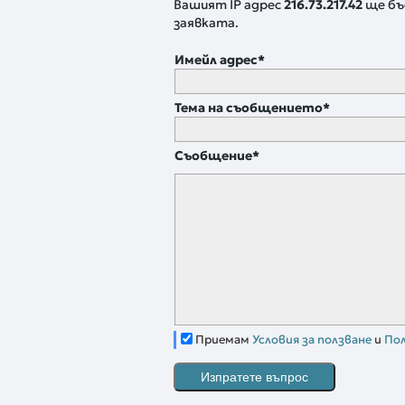
Вашият IP адрес
216.73.217.42
ще бъ
заявката.
Имейл адрес
*
Тема на съобщението
*
Съобщение
*
Приемам
Условия за ползване
и
По
Изпратете въпрос