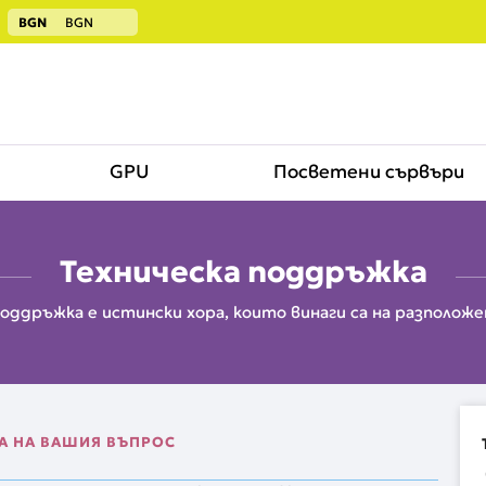
BGN
BGN
GPU
Посветени сървъри
Техническа поддръжка
оддръжка е истински хора, които винаги са на разполож
РА НА ВАШИЯ ВЪПРОС