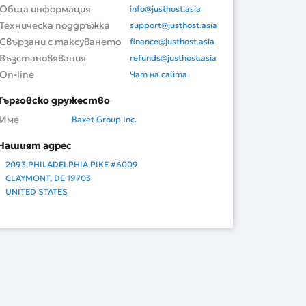
Обща информация
info@justhost.asia
Техническа поддръжка
support@justhost.asia
Свързани с таксуването
finance@justhost.asia
Възстановявания
refunds@justhost.asia
On-line
Чат на сайта
Търговско дружество
Име
Baxet Group Inc.
Нашият адрес
2093 PHILADELPHIA PIKE #6009
CLAYMONT, DE 19703
UNITED STATES