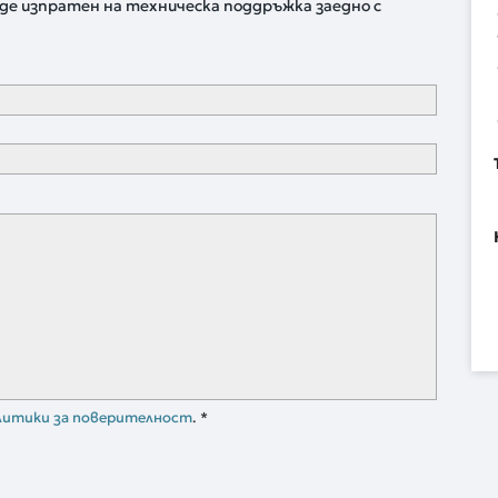
де изпратен на техническа поддръжка заедно с
литики за поверителност
.
*