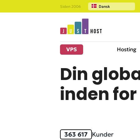
Siden 2006
Dansk
VPS
Hosting
Din globa
inden fo
363 617
Kunder