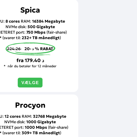
Spica
PU:
8 cores
RAM:
16384 Megabyte
NVMe disk:
500 Gigabyte
ETERET port:
750 Mbps
(fair-share)
* (svarer til:
232+ TB månedligt
)
224.26 د
-20 % RABAT
fra
179.40 د
når du betaler for 12 måneder
VÆLGE
Procyon
U:
12 cores
RAM:
32768 Megabyte
NVMe disk:
1000 Gigabyte
TERET port:
1000 Mbps
(fair-share)
* (svarer til:
309+ TB månedligt
)