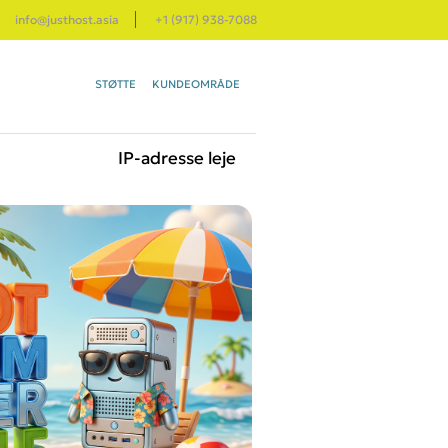
info@justhost.asia
+1 (917) 938-7088
STØTTE
KUNDEOMRÅDE
IP-adresse leje
PS SERVER
FRA
7.30 د
CPU: 1 core
RAM: 512 Megabyte
NVMe disk: 5 Gigabyte
UMETERET port:
10 Mbit (fair-share)