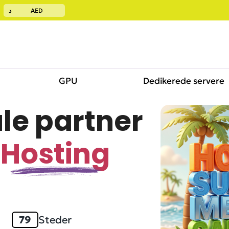
د
AED
GPU
Dedikerede servere
le partner
V
r
Hosting
79
Steder