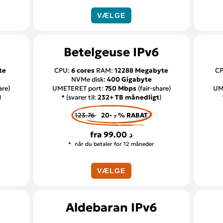
VÆLGE
Betelgeuse IPv6
te
CPU:
6 cores
RAM:
12288 Megabyte
C
NVMe disk:
400 Gigabyte
are)
UMETERET port:
750 Mbps
(fair-share)
UM
)
* (svarer til:
232+ TB månedligt
)
123.76 د
-20 % RABAT
fra
99.00 د
når du betaler for 12 måneder
VÆLGE
Aldebaran IPv6