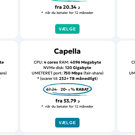
fra
20.34 د
når du betaler for 12 måneder
VÆLGE
Capella
te
CPU:
4 cores
RAM:
4096 Megabyte
C
NVMe disk:
120 Gigabyte
are)
UMETERET port:
750 Mbps
(fair-share)
UM
)
* (svarer til:
232+ TB månedligt
)
67.24 د
-20 % RABAT
fra
53.79 د
når du betaler for 12 måneder
VÆLGE