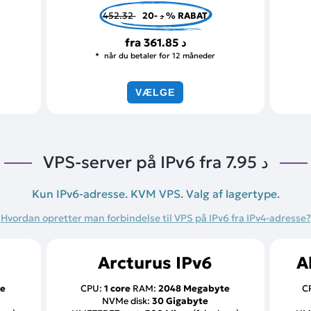
452.32 د
-20 % RABAT
fra
361.85 د
når du betaler for 12 måneder
VÆLGE
VPS-server på IPv6 fra
7.95 د
Kun IPv6-adresse. KVM VPS. Valg af lagertype.
Hvordan opretter man forbindelse til VPS på IPv6 fra IPv4-adresse?
Arcturus IPv6
A
te
CPU:
1 core
RAM:
2048 Megabyte
C
NVMe disk:
30 Gigabyte