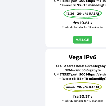
UMETERET port:
300 Mbps
(fair-sh
* (svarer til:
93+ TB månedligt
)
13.26 د
-20 % RABAT
fra
10.61 د
når du betaler for 12 måneder
VÆLGE
Vega IPv6
CPU:
2 cores
RAM:
4096 Megaby
NVMe disk:
80 Gigabyte
UMETERET port:
500 Mbps
(fair-sh
* (svarer til:
155+ TB månedligt
37.97 د
-20 % RABAT
fra
30.37 د
når du betaler for 12 måneder