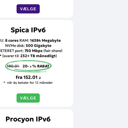
VÆLGE
Spica IPv6
PU:
8 cores
RAM:
16384 Megabyte
NVMe disk:
500 Gigabyte
ETERET port:
750 Mbps
(fair-share)
* (svarer til:
232+ TB månedligt
)
190.01 د
-20 % RABAT
fra
152.01 د
når du betaler for 12 måneder
VÆLGE
Procyon IPv6