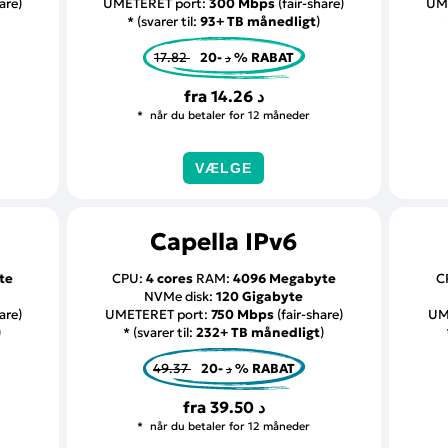
are)
UMETERET port:
300 Mbps
(fair-share)
UM
* (svarer til:
93+ TB månedligt
)
17.82 د
-20 % RABAT
fra
14.26 د
når du betaler for 12 måneder
VÆLGE
Capella IPv6
te
CPU:
4 cores
RAM:
4096 Megabyte
C
NVMe disk:
120 Gigabyte
are)
UMETERET port:
750 Mbps
(fair-share)
UM
)
* (svarer til:
232+ TB månedligt
)
49.37 د
-20 % RABAT
fra
39.50 د
når du betaler for 12 måneder