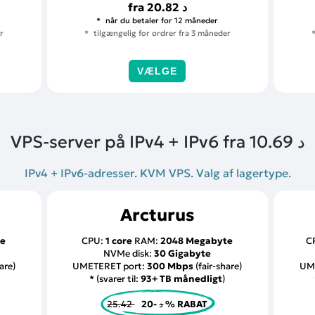
fra
20.82 د
når du betaler for 12 måneder
r
tilgængelig for ordrer fra 3 måneder
VÆLGE
VPS-server på IPv4 + IPv6 fra
10.69 د
IPv4 + IPv6-adresser. KVM VPS. Valg af lagertype.
Arcturus
te
CPU:
1 core
RAM:
2048 Megabyte
C
NVMe disk:
30 Gigabyte
are)
UMETERET port:
300 Mbps
(fair-share)
UM
* (svarer til:
93+ TB månedligt
)
25.42 د
-20 % RABAT