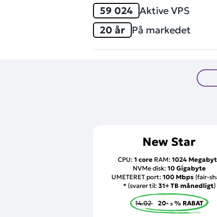
59 024
Aktive VPS
20 år
På markedet
New Star
CPU:
1 core
RAM:
1024 Megaby
NVMe disk:
10 Gigabyte
UMETERET port:
100 Mbps
(fair-sh
* (svarer til:
31+ TB månedligt
)
14.02 د
-20 % RABAT