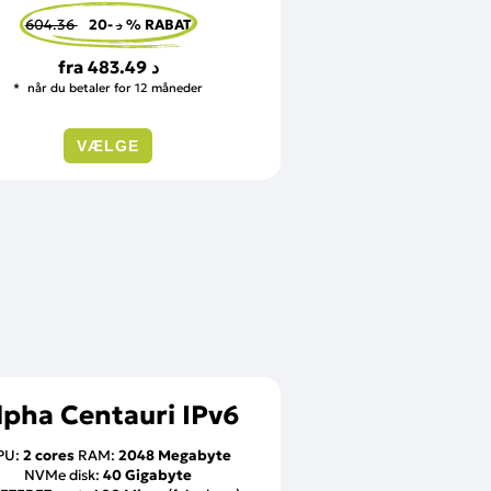
604.36 د
-20 % RABAT
fra
483.49 د
når du betaler for 12 måneder
VÆLGE
lpha Centauri IPv6
PU:
2 cores
RAM:
2048 Megabyte
NVMe disk:
40 Gigabyte