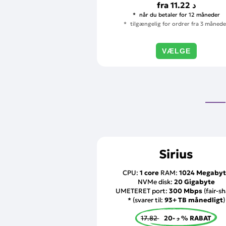
fra
11.22 د
når du betaler for 12 måneder
tilgængelig for ordrer fra 3 månede
VÆLGE
Sirius
CPU:
1 core
RAM:
1024 Megaby
NVMe disk:
20 Gigabyte
UMETERET port:
300 Mbps
(fair-sh
* (svarer til:
93+ TB månedligt
)
17.82 د
-20 % RABAT