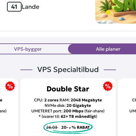
41
Lande
VPS-bygger
Alle planer
VPS Specialtilbud
Double Star
te
CPU:
2 cores
RAM:
2048 Megabyte
C
NVMe disk:
20 Gigabyte
are)
UMETERET port:
200 Mbps
(fair-share)
UM
* (svarer til:
62+ TB månedligt
)
26.03 د
-20 % RABAT