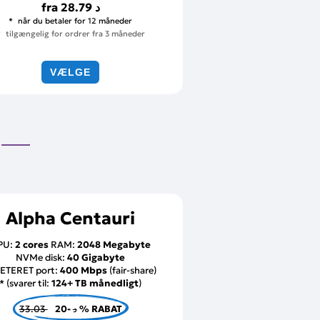
fra
28.79 د
når du betaler for 12 måneder
tilgængelig for ordrer fra 3 måneder
VÆLGE
Alpha Centauri
PU:
2 cores
RAM:
2048 Megabyte
NVMe disk:
40 Gigabyte
ETERET port:
400 Mbps
(fair-share)
* (svarer til:
124+ TB månedligt
)
33.03 د
-20 % RABAT