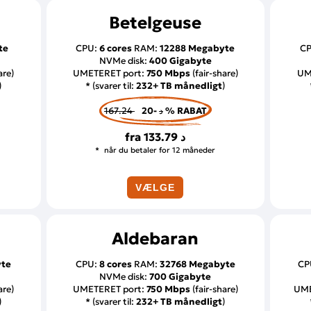
Betelgeuse
te
CPU:
6 cores
RAM:
12288 Megabyte
C
NVMe disk:
400 Gigabyte
are)
UMETERET port:
750 Mbps
(fair-share)
UM
)
* (svarer til:
232+ TB månedligt
)
167.24 د
-20 % RABAT
fra
133.79 د
når du betaler for 12 måneder
VÆLGE
Aldebaran
yte
CPU:
8 cores
RAM:
32768 Megabyte
CP
NVMe disk:
700 Gigabyte
are)
UMETERET port:
750 Mbps
(fair-share)
UME
)
* (svarer til:
232+ TB månedligt
)