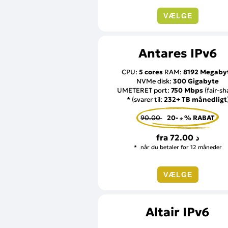
VÆLGE
Antares IPv6
CPU:
5 cores
RAM:
8192 Megaby
NVMe disk:
300 Gigabyte
UMETERET port:
750 Mbps
(fair-sh
* (svarer til:
232+ TB månedligt
90.00 د
-20 % RABAT
fra
72.00 د
når du betaler for 12 måneder
VÆLGE
Altair IPv6