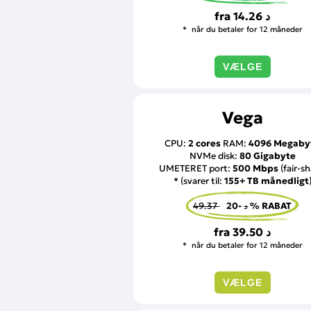
fra
14.26 د
når du betaler for 12 måneder
VÆLGE
Vega
CPU:
2 cores
RAM:
4096 Megaby
NVMe disk:
80 Gigabyte
UMETERET port:
500 Mbps
(fair-sh
* (svarer til:
155+ TB månedligt
49.37 د
-20 % RABAT
fra
39.50 د
når du betaler for 12 måneder
VÆLGE