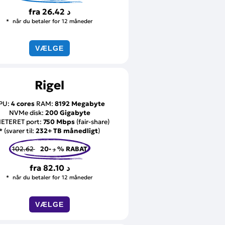
fra
26.42 د
når du betaler for 12 måneder
VÆLGE
Rigel
PU:
4 cores
RAM:
8192 Megabyte
NVMe disk:
200 Gigabyte
ETERET port:
750 Mbps
(fair-share)
* (svarer til:
232+ TB månedligt
)
102.62 د
-20 % RABAT
fra
82.10 د
når du betaler for 12 måneder
VÆLGE