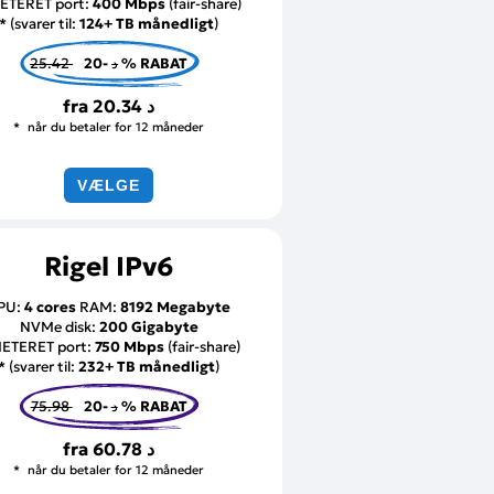
ETERET port:
400 Mbps
(fair-share)
* (svarer til:
124+ TB månedligt
)
25.42 د
-20 % RABAT
fra
20.34 د
når du betaler for 12 måneder
VÆLGE
Rigel IPv6
PU:
4 cores
RAM:
8192 Megabyte
NVMe disk:
200 Gigabyte
ETERET port:
750 Mbps
(fair-share)
* (svarer til:
232+ TB månedligt
)
75.98 د
-20 % RABAT
fra
60.78 د
når du betaler for 12 måneder