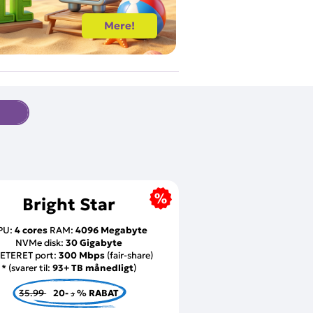
Mere!
Bright Star
PU:
4 cores
RAM:
4096 Megabyte
NVMe disk:
30 Gigabyte
ETERET port:
300 Mbps
(fair-share)
* (svarer til:
93+ TB månedligt
)
35.99 د
-20 % RABAT