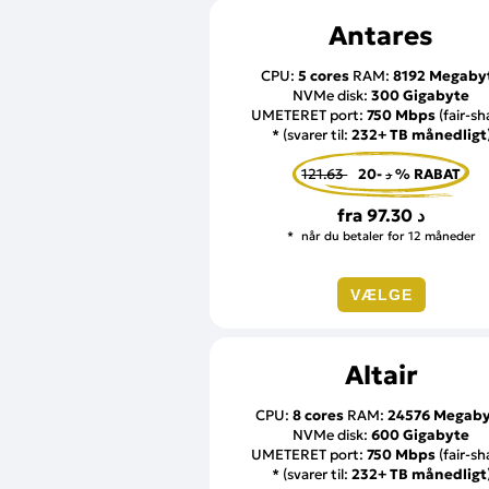
Antares
CPU:
5 cores
RAM:
8192 Megaby
NVMe disk:
300 Gigabyte
UMETERET port:
750 Mbps
(fair-sh
* (svarer til:
232+ TB månedligt
121.63 د
-20 % RABAT
fra
97.30 د
når du betaler for 12 måneder
VÆLGE
Altair
CPU:
8 cores
RAM:
24576 Megab
NVMe disk:
600 Gigabyte
UMETERET port:
750 Mbps
(fair-sh
* (svarer til:
232+ TB månedligt