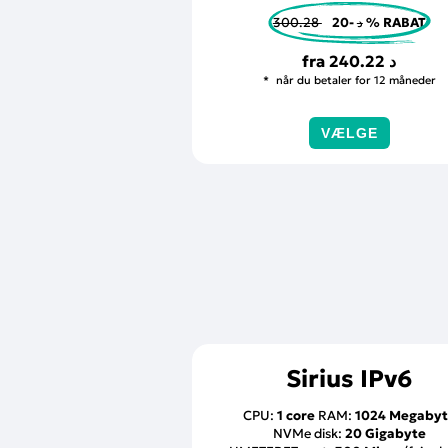
300.28 د
-20 % RABAT
fra
240.22 د
når du betaler for 12 måneder
VÆLGE
Sirius IPv6
CPU:
1 core
RAM:
1024 Megaby
NVMe disk:
20 Gigabyte