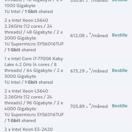
550.87 د
/måned
1000 Gigabyte
1U Intel /
1 Gbit
shared
2 x Intel Xeon L5640
2.26GHz (12 cores / 24
threads) / 48 Gigabyte / 2 x
*
Bestille
612.08 د
/måned
2000 Gigabyte
1U Supermicro SYS6016TUF
/
1 Gbit
shared
1 x Intel Core i7-7700K Kaby
Lake 4.2 GHz (4 cores / 8
*
threads) / 64 Gigabyte / 2 x
Bestille
673.29 د
/måned
3000 Gigabyte
1U Intel /
1 Gbit
shared
2 x Intel Xeon L5640
2.26GHz (12 cores / 24
threads) / 96 Gigabyte / 2 x
*
Bestille
703.89 د
/måned
4000 Gigabyte
1U Supermicro SYS6016TUF
/
1 Gbit
shared
2 x Intel Xeon E5-2620