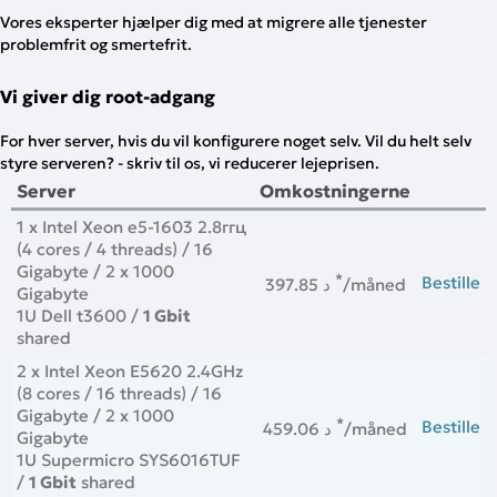
Vores eksperter hjælper dig med at migrere alle tjenester
problemfrit og smertefrit.
Vi giver dig root-adgang
For hver server, hvis du vil konfigurere noget selv. Vil du helt selv
styre serveren? - skriv til os, vi reducerer lejeprisen.
Server
Omkostningerne
1 x Intel Xeon e5-1603 2.8ггц
(4 cores / 4 threads) / 16
Gigabyte / 2 x 1000
*
Bestille
397.85 د
/måned
Gigabyte
1U Dell t3600 /
1 Gbit
shared
2 x Intel Xeon E5620 2.4GHz
(8 cores / 16 threads) / 16
Gigabyte / 2 x 1000
*
Bestille
459.06 د
/måned
Gigabyte
1U Supermicro SYS6016TUF
/
1 Gbit
shared