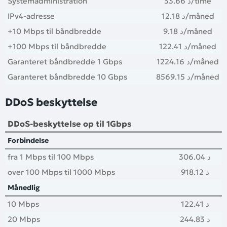
Systemadministration
33.66 د
/time
IPv4-adresse
12.18 د
/måned
+10 Mbps til båndbredde
9.18 د
/måned
+100 Mbps til båndbredde
122.41 د
/måned
Garanteret båndbredde 1 Gbps
1224.16 د
/måned
Garanteret båndbredde 10 Gbps
8569.15 د
/måned
DDoS beskyttelse
DDoS-beskyttelse op til 1Gbps
Forbindelse
fra 1 Mbps til 100 Mbps
306.04 د
over 100 Mbps til 1000 Mbps
918.12 د
Månedlig
10 Mbps
122.41 د
20 Mbps
244.83 د