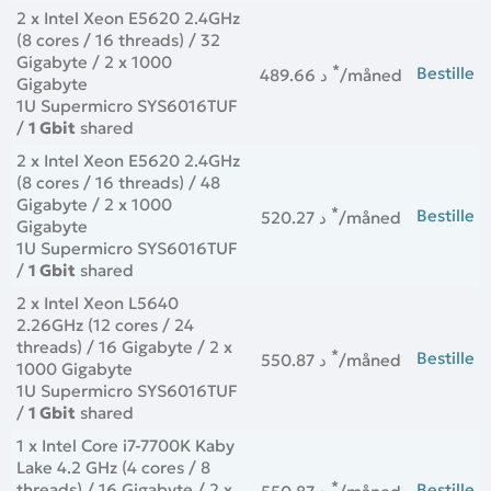
2 x Intel Xeon E5620 2.4GHz
(8 cores / 16 threads) / 32
Gigabyte / 2 x 1000
*
Bestille
489.66 د
/måned
Gigabyte
1U Supermicro SYS6016TUF
/
1 Gbit
shared
2 x Intel Xeon E5620 2.4GHz
(8 cores / 16 threads) / 48
Gigabyte / 2 x 1000
*
Bestille
520.27 د
/måned
Gigabyte
1U Supermicro SYS6016TUF
/
1 Gbit
shared
2 x Intel Xeon L5640
2.26GHz (12 cores / 24
threads) / 16 Gigabyte / 2 x
*
Bestille
550.87 د
/måned
1000 Gigabyte
1U Supermicro SYS6016TUF
/
1 Gbit
shared
1 x Intel Core i7-7700K Kaby
Lake 4.2 GHz (4 cores / 8
*
threads) / 16 Gigabyte / 2 x
Bestille