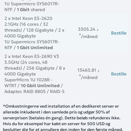
1U Supermicro SYS6017R-
NTF /
1 Gbit
shared
2 x Intel Xeon E5-2620
2.1GHz (16 cores / 32
3305.24 د
threads) / 128 Gigabyte / 2 x
Bestille
*
4000 Gigabyte
/måned
1U Supermicro SYS6017R-
NTF /
1 Gbit Unlimited
2 x Intel Xeon E5-2690 V3
3.5GHz (24 cores, 48
threads) / 256 Gigabyte / 8 x
13465.81 د
4000 Gigabyte
Bestille
*
/måned
SuperMicro 1U 1028R -
WTRT /
10 Gbit Unlimited
/
Adaptec RAID 8805 / RAID-5
*Omkostningerne ved installation af en dedikeret server er
allerede inkluderet i den samlede pris og udgør 50% af
serverprisen (betales én gang). Dette beløb refunderes ikke.
Hvis du for eksempel har købt en server for 500 USD og
beslutter dig for at annullere den inden for den første måned,