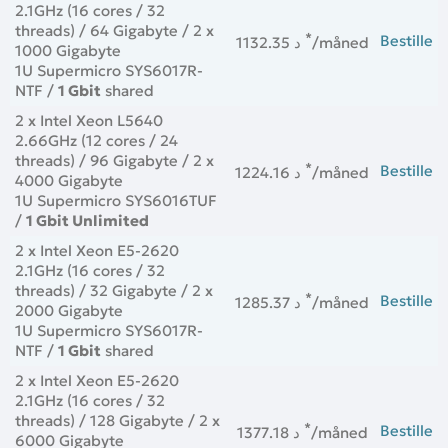
2.1GHz (16 cores / 32
threads) / 64 Gigabyte / 2 x
*
Bestille
1132.35 د
/måned
1000 Gigabyte
1U Supermicro SYS6017R-
NTF /
1 Gbit
shared
2 x Intel Xeon L5640
2.66GHz (12 cores / 24
threads) / 96 Gigabyte / 2 x
*
Bestille
1224.16 د
/måned
4000 Gigabyte
1U Supermicro SYS6016TUF
/
1 Gbit Unlimited
2 x Intel Xeon E5-2620
2.1GHz (16 cores / 32
threads) / 32 Gigabyte / 2 x
*
Bestille
1285.37 د
/måned
2000 Gigabyte
1U Supermicro SYS6017R-
NTF /
1 Gbit
shared
2 x Intel Xeon E5-2620
2.1GHz (16 cores / 32
threads) / 128 Gigabyte / 2 x
*
Bestille
1377.18 د
/måned
6000 Gigabyte