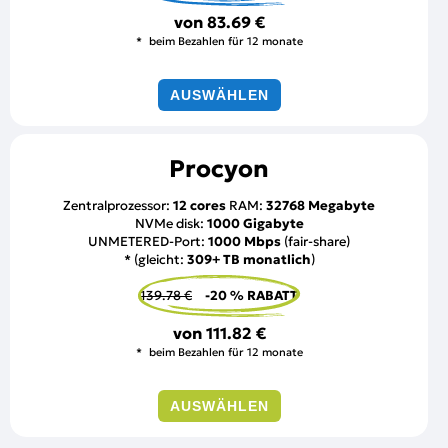
von
83.69 €
beim Bezahlen für 12 monate
AUSWÄHLEN
Procyon
Zentralprozessor:
12 cores
RAM:
32768 Megabyte
NVMe disk:
1000 Gigabyte
UNMETERED-Port:
1000 Mbps
(fair-share)
* (gleicht:
309+ TB monatlich
)
139.78 €
-20 % RABATT
von
111.82 €
beim Bezahlen für 12 monate
AUSWÄHLEN