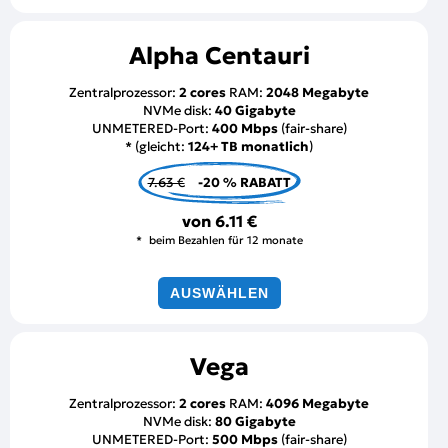
Alpha Centauri
Zentralprozessor:
2 cores
RAM:
2048 Megabyte
NVMe disk:
40 Gigabyte
UNMETERED-Port:
400 Mbps
(fair-share)
* (gleicht:
124+ TB monatlich
)
7.63 €
-20 % RABATT
von
6.11 €
beim Bezahlen für 12 monate
AUSWÄHLEN
Vega
Zentralprozessor:
2 cores
RAM:
4096 Megabyte
NVMe disk:
80 Gigabyte
UNMETERED-Port:
500 Mbps
(fair-share)