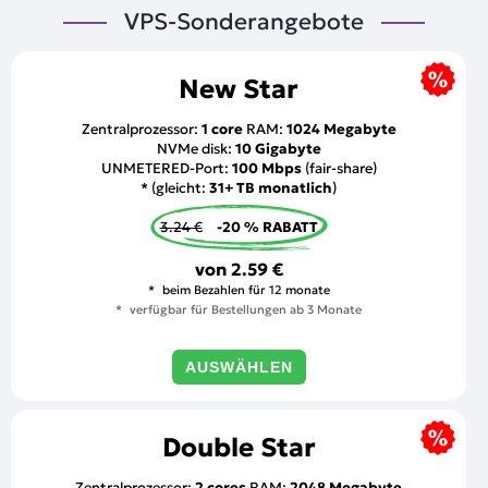
VPS-Sonderangebote
New Star
Zentralprozessor:
1 core
RAM:
1024 Megabyte
NVMe disk:
10 Gigabyte
UNMETERED-Port:
100 Mbps
(fair-share)
* (gleicht:
31+ TB monatlich
)
3.24 €
-20 % RABATT
von
2.59 €
beim Bezahlen für 12 monate
verfügbar für Bestellungen ab 3 Monate
AUSWÄHLEN
Double Star
Zentralprozessor:
2 cores
RAM:
2048 Megabyte