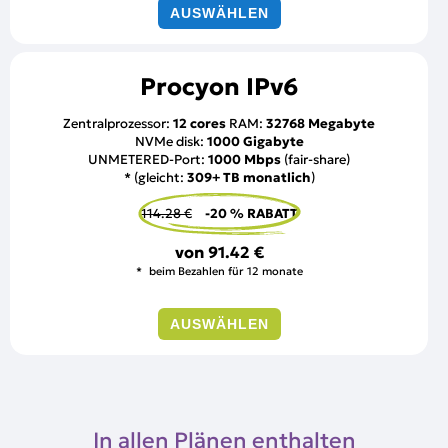
AUSWÄHLEN
Procyon IPv6
Zentralprozessor:
12 cores
RAM:
32768 Megabyte
NVMe disk:
1000 Gigabyte
UNMETERED-Port:
1000 Mbps
(fair-share)
* (gleicht:
309+ TB monatlich
)
114.28 €
-20 % RABATT
von
91.42 €
beim Bezahlen für 12 monate
AUSWÄHLEN
In allen Plänen enthalten