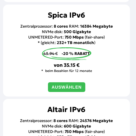
Spica IPv6
Zentralprozessor:
8 cores
RAM:
16384 Megabyte
NVMe disk:
500 Gigabyte
UNMETERED-Port:
750 Mbps
(fair-share)
* (gleicht:
232+ TB monatlich
)
43.94 €
-20 % RABATT
von
35.15 €
beim Bezahlen für 12 monate
AUSWÄHLEN
Altair IPv6
Zentralprozessor:
8 cores
RAM:
24576 Megabyte
NVMe disk:
600 Gigabyte
UNMETERED-Port:
750 Mbps
(fair-share)