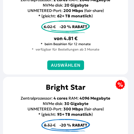
NVMe disk:
20 Gigabyte
UNMETERED-Port:
200 Mbps
(fair-share)
* (gleicht:
62+ TB monatlich
)
6.02 €
-20 % RABATT
von
4.81 €
beim Bezahlen für 12 monate
verfügbar für Bestellungen ab 3 Monate
AUSWÄHLEN
Bright Star
Zentralprozessor:
4 cores
RAM:
4096 Megabyte
NVMe disk:
30 Gigabyte
UNMETERED-Port:
300 Mbps
(fair-share)
* (gleicht:
93+ TB monatlich
)
8.32 €
-20 % RABATT