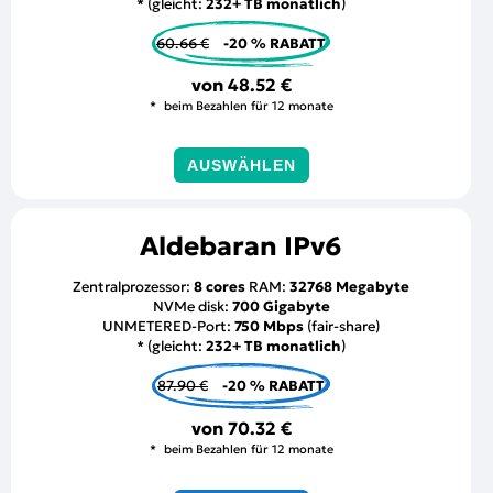
* (gleicht:
232+ TB monatlich
)
60.66 €
-20 % RABATT
von
48.52 €
beim Bezahlen für 12 monate
AUSWÄHLEN
Aldebaran IPv6
Zentralprozessor:
8 cores
RAM:
32768 Megabyte
NVMe disk:
700 Gigabyte
UNMETERED-Port:
750 Mbps
(fair-share)
* (gleicht:
232+ TB monatlich
)
87.90 €
-20 % RABATT
von
70.32 €
beim Bezahlen für 12 monate