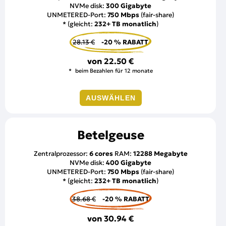
NVMe disk:
300 Gigabyte
UNMETERED-Port:
750 Mbps
(fair-share)
* (gleicht:
232+ TB monatlich
)
28.13 €
-20 % RABATT
von
22.50 €
beim Bezahlen für 12 monate
AUSWÄHLEN
Betelgeuse
Zentralprozessor:
6 cores
RAM:
12288 Megabyte
NVMe disk:
400 Gigabyte
UNMETERED-Port:
750 Mbps
(fair-share)
* (gleicht:
232+ TB monatlich
)
38.68 €
-20 % RABATT
von
30.94 €