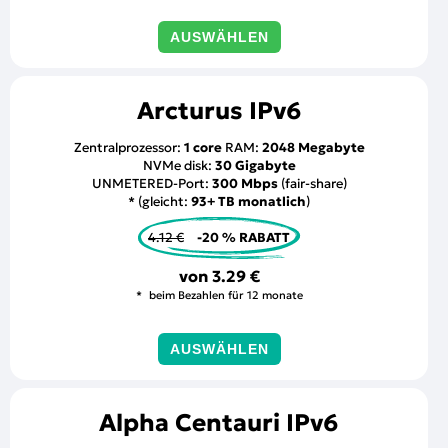
AUSWÄHLEN
Arcturus IPv6
Zentralprozessor:
1 core
RAM:
2048 Megabyte
NVMe disk:
30 Gigabyte
UNMETERED-Port:
300 Mbps
(fair-share)
* (gleicht:
93+ TB monatlich
)
4.12 €
-20 % RABATT
von
3.29 €
beim Bezahlen für 12 monate
AUSWÄHLEN
Alpha Centauri IPv6