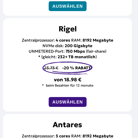
AUSWÄHLEN
Rigel
Zentralprozessor:
4 cores
RAM:
8192 Megabyte
NVMe disk:
200 Gigabyte
UNMETERED-Port:
750 Mbps
(fair-share)
* (gleicht:
232+ TB monatlich
)
23.73 €
-20 % RABATT
von
18.98 €
beim Bezahlen für 12 monate
AUSWÄHLEN
Antares
Zentralprozessor:
5 cores
RAM:
8192 Megabyte