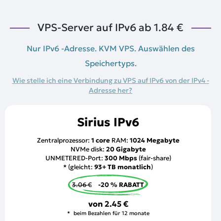
VPS-Server auf IPv6 ab
1.84 €
Nur IPv6 -Adresse. KVM VPS. Auswählen des
Speichertyps.
Wie stelle ich eine Verbindung zu VPS auf IPv6 von der IPv4 -
Adresse her?
Sirius IPv6
Zentralprozessor:
1 core
RAM:
1024 Megabyte
NVMe disk:
20 Gigabyte
UNMETERED-Port:
300 Mbps
(fair-share)
* (gleicht:
93+ TB monatlich
)
3.06 €
-20 % RABATT
von
2.45 €
beim Bezahlen für 12 monate