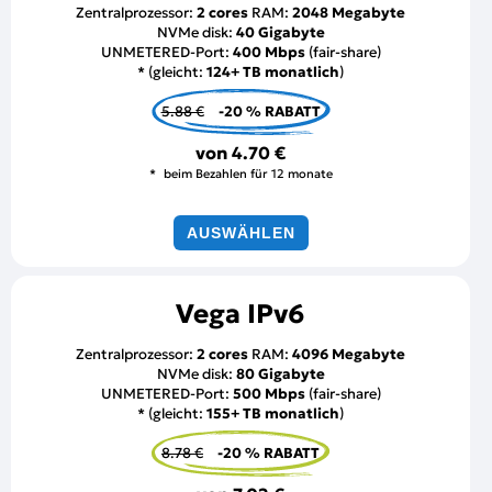
Zentralprozessor:
2 cores
RAM:
2048 Megabyte
NVMe disk:
40 Gigabyte
UNMETERED-Port:
400 Mbps
(fair-share)
* (gleicht:
124+ TB monatlich
)
5.88 €
-20 % RABATT
von
4.70 €
beim Bezahlen für 12 monate
AUSWÄHLEN
Vega IPv6
Zentralprozessor:
2 cores
RAM:
4096 Megabyte
NVMe disk:
80 Gigabyte
UNMETERED-Port:
500 Mbps
(fair-share)
* (gleicht:
155+ TB monatlich
)
8.78 €
-20 % RABATT