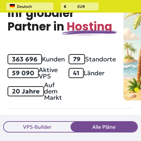
Deutsch
€
EUR
Ihr globaler
Partner in
Hosting
363 696
Kunden
79
Standorte
Aktive
59 090
41
Länder
VPS
Auf
20 Jahre
dem
Markt
VPS-Builder
Alle Pläne