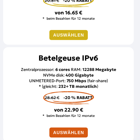
20.81 €
-20 % RABATT
von
16.65 €
beim Bezahlen für 12 monate
AUSWÄHLEN
Betelgeuse IPv6
Zentralprozessor:
6 cores
RAM:
12288 Megabyte
NVMe disk:
400 Gigabyte
UNMETERED-Port:
750 Mbps
(fair-share)
* (gleicht:
232+ TB monatlich
)
28.62 €
-20 % RABATT
von
22.90 €
beim Bezahlen für 12 monate
AUSWÄHLEN