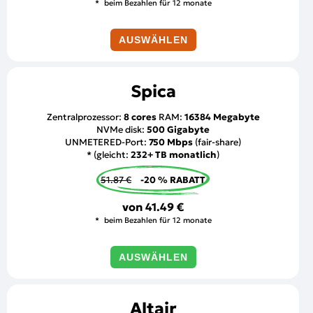
beim Bezahlen für 12 monate
AUSWÄHLEN
Spica
Zentralprozessor:
8 cores
RAM:
16384 Megabyte
NVMe disk:
500 Gigabyte
UNMETERED-Port:
750 Mbps
(fair-share)
* (gleicht:
232+ TB monatlich
)
51.87 €
-20 % RABATT
von
41.49 €
beim Bezahlen für 12 monate
AUSWÄHLEN
Altair