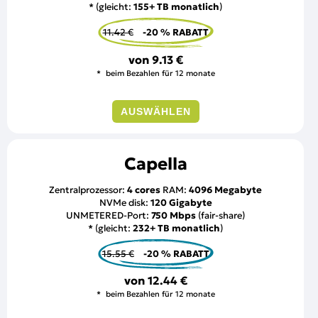
* (gleicht:
155+ TB monatlich
)
11.42 €
-20 % RABATT
von
9.13 €
beim Bezahlen für 12 monate
AUSWÄHLEN
Capella
Zentralprozessor:
4 cores
RAM:
4096 Megabyte
NVMe disk:
120 Gigabyte
UNMETERED-Port:
750 Mbps
(fair-share)
* (gleicht:
232+ TB monatlich
)
15.55 €
-20 % RABATT
von
12.44 €
beim Bezahlen für 12 monate