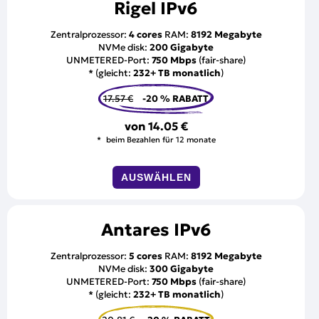
Rigel IPv6
Zentralprozessor:
4 cores
RAM:
8192 Megabyte
NVMe disk:
200 Gigabyte
UNMETERED-Port:
750 Mbps
(fair-share)
* (gleicht:
232+ TB monatlich
)
17.57 €
-20 % RABATT
von
14.05 €
beim Bezahlen für 12 monate
AUSWÄHLEN
Antares IPv6
Zentralprozessor:
5 cores
RAM:
8192 Megabyte
NVMe disk:
300 Gigabyte
UNMETERED-Port:
750 Mbps
(fair-share)
* (gleicht:
232+ TB monatlich
)