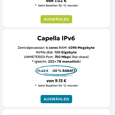
von
7.02 €
beim Bezahlen für 12 monate
AUSWÄHLEN
Capella IPv6
Zentralprozessor:
4 cores
RAM:
4096 Megabyte
NVMe disk:
120 Gigabyte
UNMETERED-Port:
750 Mbps
(fair-share)
* (gleicht:
232+ TB monatlich
)
11.42 €
-20 % RABATT
von
9.13 €
beim Bezahlen für 12 monate
AUSWÄHLEN