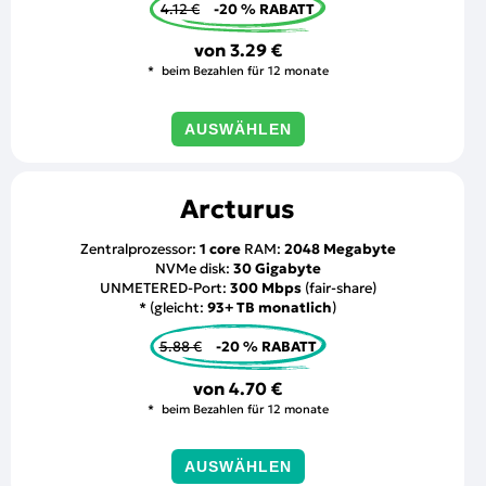
4.12 €
-20 % RABATT
von
3.29 €
beim Bezahlen für 12 monate
AUSWÄHLEN
Arcturus
Zentralprozessor:
1 core
RAM:
2048 Megabyte
NVMe disk:
30 Gigabyte
UNMETERED-Port:
300 Mbps
(fair-share)
* (gleicht:
93+ TB monatlich
)
5.88 €
-20 % RABATT
von
4.70 €
beim Bezahlen für 12 monate
AUSWÄHLEN