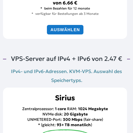
von
6.66 €
beim Bezahlen für 12 monate
verfügbar für Bestellungen ab 3 Monate
AUSWÄHLEN
VPS-Server auf IPv4 + IPv6 von
2.47 €
IPv4- und IPv6-Adressen. KVM-VPS. Auswahl des
Speichertyps.
Sirius
Zentralprozessor:
1 core
RAM:
1024 Megabyte
NVMe disk:
20 Gigabyte
UNMETERED-Port:
300 Mbps
(fair-share)
* (gleicht:
93+ TB monatlich
)