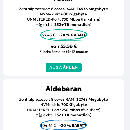
Zentralprozessor:
8 cores
RAM:
24576 Megabyte
NVMe disk:
600 Gigabyte
UNMETERED-Port:
750 Mbps
(fair-share)
* (gleicht:
232+ TB monatlich
)
69.45 €
-20 % RABATT
von
55.56 €
beim Bezahlen für 12 monate
AUSWÄHLEN
Aldebaran
Zentralprozessor:
8 cores
RAM:
32768 Megabyte
NVMe disk:
700 Gigabyte
UNMETERED-Port:
750 Mbps
(fair-share)
* (gleicht:
232+ TB monatlich
)
104.61 €
-20 % RABATT