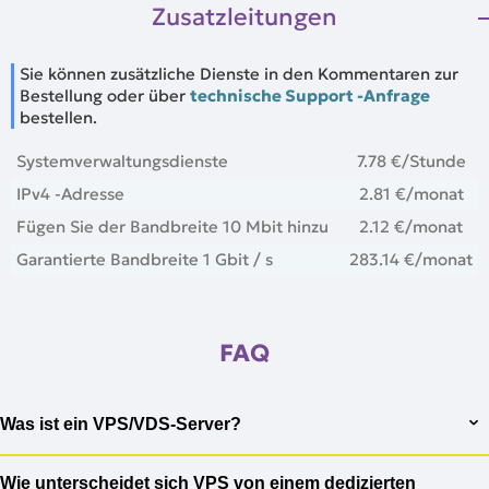
Zusatzleitungen
Sie können zusätzliche Dienste in den Kommentaren zur
Bestellung oder über
technische Support -Anfrage
bestellen.
Systemverwaltungsdienste
7.78 €
/Stunde
IPv4 -Adresse
2.81 €
/monat
Fügen Sie der Bandbreite 10 Mbit hinzu
2.12 €
/monat
Garantierte Bandbreite 1 Gbit / s
283.14 €
/monat
FAQ
Was ist ein VPS/VDS-Server?
VPS (Virtual Private Server) oder VDS (Virtual Dedicated
Wie unterscheidet sich VPS von einem dedizierten
Server) ist ein virtueller Server, der dedizierte Ressourcen