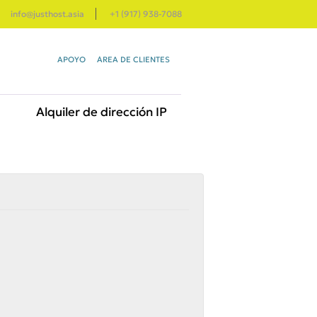
info@justhost.asia
+1 (917) 938-7088
APOYO
ÁREA DE CLIENTES
Alquiler de dirección IP