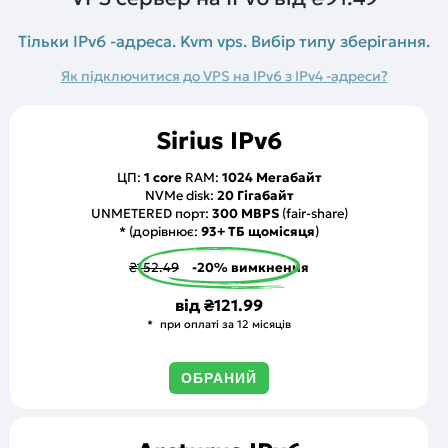
Тільки IPv6 -адреса. Kvm vps. Вибір типу зберігання.
Як підключитися до VPS на IPv6 з IPv4 -адреси?
Sirius IPv6
ЦП:
1 core
RAM:
1024 Мегабайт
NVMe disk:
20 Гігабайт
UNMETERED порт:
300 MBPS
(fair-share)
* (дорівнює:
93+ ТБ щомісяця
)
₴152.49
-20% вимкнення
від
₴121.99
при оплаті за 12 місяців
ОБРАНИЙ