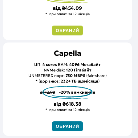
від
₴454.09
при оплаті за 12 місяців
ОБРАНИЙ
Capella
ЦП:
4 cores
RAM:
4096 Мегабайт
NVMe disk:
120 Гігабайт
UNMETERED порт:
750 MBPS
(fair-share)
* (дорівнює:
232+ ТБ щомісяця
)
₴772.98
-20% вимкнення
від
₴618.38
при оплаті за 12 місяців
ОБРАНИЙ