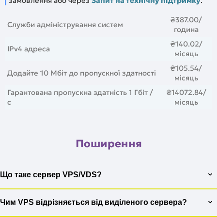
замовлення або через
Запит на технічну підтримку
.
₴387.00
/
Служби адміністрування систем
година
₴140.02
/
IPv4 адреса
місяць
₴105.54
/
Додайте 10 Мбіт до пропускної здатності
місяць
Гарантована пропускна здатність 1 Гбіт /
₴14072.84
/
с
місяць
Поширення
Що таке сервер VPS/VDS?
VPS (віртуальний приватний сервер) або VDS (віртуальний
виділений сервер) — це віртуальний сервер, який надає
Чим VPS відрізняється від виділеного сервера?
виділені ресурси фізичного сервера, такі як процесор,