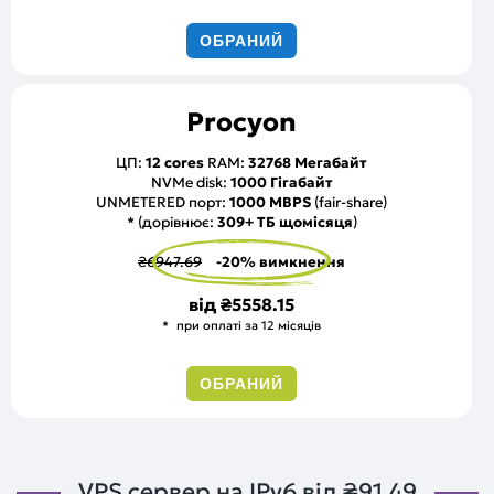
ОБРАНИЙ
Procyon
ЦП:
12 cores
RAM:
32768 Мегабайт
NVMe disk:
1000 Гігабайт
UNMETERED порт:
1000 MBPS
(fair-share)
* (дорівнює:
309+ ТБ щомісяця
)
₴6947.69
-20% вимкнення
від
₴5558.15
при оплаті за 12 місяців
ОБРАНИЙ
VPS сервер на IPv6 від
₴91.49