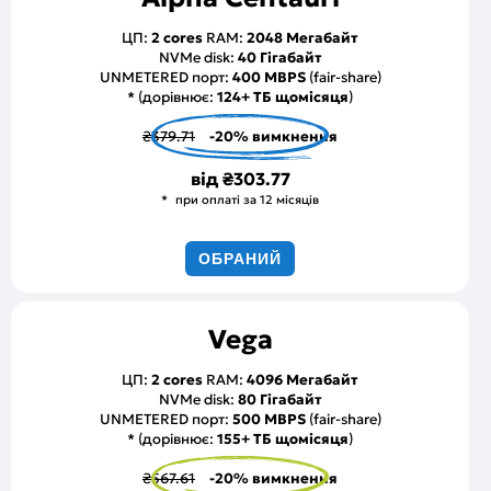
ЦП:
2 cores
RAM:
2048 Мегабайт
NVMe disk:
40 Гігабайт
UNMETERED порт:
400 MBPS
(fair-share)
* (дорівнює:
124+ ТБ щомісяця
)
₴379.71
-20% вимкнення
від
₴303.77
при оплаті за 12 місяців
ОБРАНИЙ
Vega
ЦП:
2 cores
RAM:
4096 Мегабайт
NVMe disk:
80 Гігабайт
UNMETERED порт:
500 MBPS
(fair-share)
* (дорівнює:
155+ ТБ щомісяця
)
₴567.61
-20% вимкнення