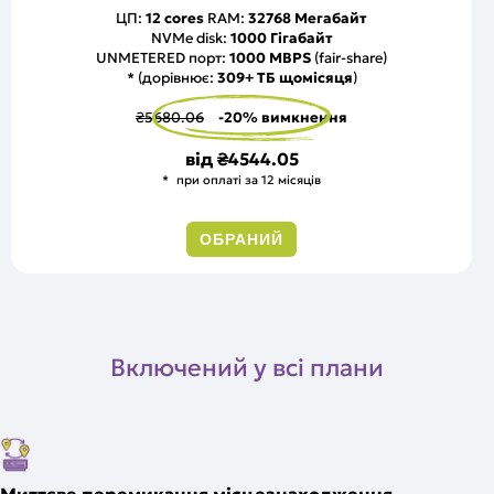
ЦП:
12 cores
RAM:
32768 Мегабайт
NVMe disk:
1000 Гігабайт
UNMETERED порт:
1000 MBPS
(fair-share)
* (дорівнює:
309+ ТБ щомісяця
)
₴5680.06
-20% вимкнення
від
₴4544.05
при оплаті за 12 місяців
ОБРАНИЙ
Включений у всі плани
Миттєве перемикання місцезнаходження