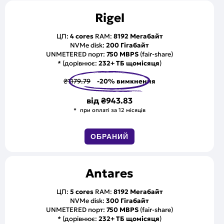
Rigel
ЦП:
4 cores
RAM:
8192 Мегабайт
NVMe disk:
200 Гігабайт
UNMETERED порт:
750 MBPS
(fair-share)
* (дорівнює:
232+ ТБ щомісяця
)
₴1179.79
-20% вимкнення
від
₴943.83
при оплаті за 12 місяців
ОБРАНИЙ
Antares
ЦП:
5 cores
RAM:
8192 Мегабайт
NVMe disk:
300 Гігабайт
UNMETERED порт:
750 MBPS
(fair-share)
* (дорівнює:
232+ ТБ щомісяця
)