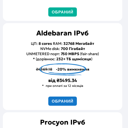
ОБРАНИЙ
Aldebaran IPv6
ЦП:
8 cores
RAM:
32768 Мегабайт
NVMe disk:
700 Гігабайт
UNMETERED порт:
750 MBPS
(fair-share)
* (дорівнює:
232+ ТБ щомісяця
)
₴4369.18
-20% вимкнення
від
₴3495.34
при оплаті за 12 місяців
ОБРАНИЙ
Procyon IPv6