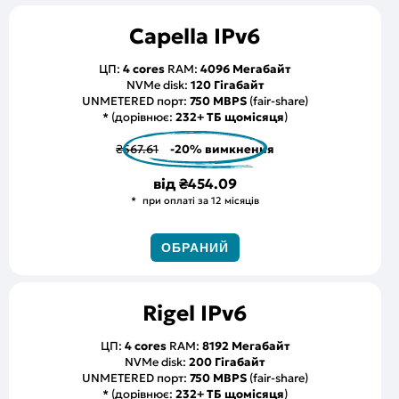
Capella IPv6
ЦП:
4 cores
RAM:
4096 Мегабайт
NVMe disk:
120 Гігабайт
UNMETERED порт:
750 MBPS
(fair-share)
* (дорівнює:
232+ ТБ щомісяця
)
₴567.61
-20% вимкнення
від
₴454.09
при оплаті за 12 місяців
ОБРАНИЙ
Rigel IPv6
ЦП:
4 cores
RAM:
8192 Мегабайт
NVMe disk:
200 Гігабайт
UNMETERED порт:
750 MBPS
(fair-share)
* (дорівнює:
232+ ТБ щомісяця
)