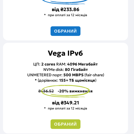
від
₴233.86
при оплаті за 12 місяців
ОБРАНИЙ
Vega IPv6
ЦП:
2 cores
RAM:
4096 Мегабайт
NVMe disk:
80 Гігабайт
UNMETERED порт:
500 MBPS
(fair-share)
* (дорівнює:
155+ ТБ щомісяця
)
₴436.52
-20% вимкнення
від
₴349.21
при оплаті за 12 місяців
ОБРАНИЙ