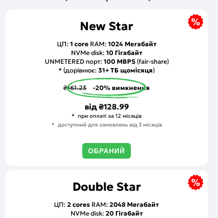
New Star
ЦП:
1 core
RAM:
1024 Мегабайт
NVMe disk:
10 Гігабайт
UNMETERED порт:
100 MBPS
(fair-share)
* (дорівнює:
31+ ТБ щомісяця
)
₴161.23
-20% вимкнення
від
₴128.99
при оплаті за 12 місяців
доступний для замовлень від 3 місяців
ОБРАНИЙ
Double Star
ЦП:
2 cores
RAM:
2048 Мегабайт
NVMe disk:
20 Гігабайт