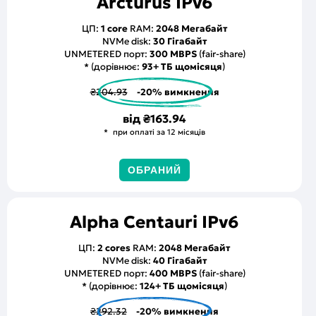
Arcturus IPv6
ЦП:
1 core
RAM:
2048 Мегабайт
NVMe disk:
30 Гігабайт
UNMETERED порт:
300 MBPS
(fair-share)
* (дорівнює:
93+ ТБ щомісяця
)
₴204.93
-20% вимкнення
від
₴163.94
при оплаті за 12 місяців
ОБРАНИЙ
Alpha Centauri IPv6
ЦП:
2 cores
RAM:
2048 Мегабайт
NVMe disk:
40 Гігабайт
UNMETERED порт:
400 MBPS
(fair-share)
* (дорівнює:
124+ ТБ щомісяця
)
₴292.32
-20% вимкнення