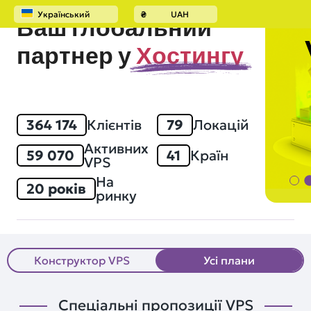
Український
₴
UAH
Ваш глобальний
партнер у
Хостингу
364 174
Клієнтів
79
Локацій
Активних
59 070
41
Країн
VPS
На
20 років
ринку
Конструктор VPS
Усі плани
Спеціальні пропозиції VPS