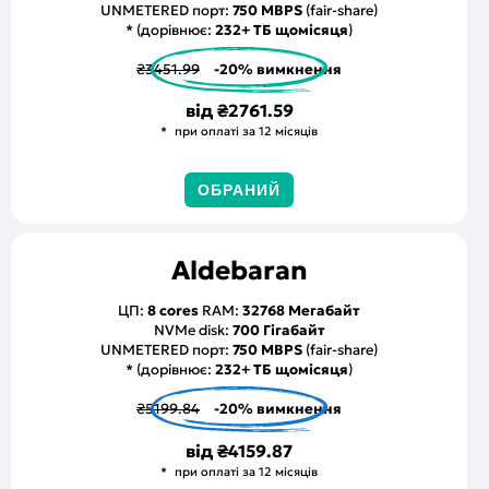
UNMETERED порт:
750 MBPS
(fair-share)
* (дорівнює:
232+ ТБ щомісяця
)
₴3451.99
-20% вимкнення
від
₴2761.59
при оплаті за 12 місяців
ОБРАНИЙ
Aldebaran
ЦП:
8 cores
RAM:
32768 Мегабайт
NVMe disk:
700 Гігабайт
UNMETERED порт:
750 MBPS
(fair-share)
* (дорівнює:
232+ ТБ щомісяця
)
₴5199.84
-20% вимкнення
від
₴4159.87
при оплаті за 12 місяців