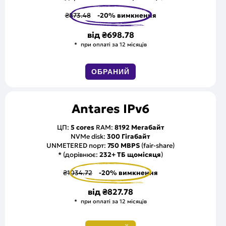
₴873.48
-20% вимкнення
від
₴698.78
при оплаті за 12 місяців
ОБРАНИЙ
Antares IPv6
ЦП:
5 cores
RAM:
8192 Мегабайт
NVMe disk:
300 Гігабайт
UNMETERED порт:
750 MBPS
(fair-share)
* (дорівнює:
232+ ТБ щомісяця
)
₴1034.72
-20% вимкнення
від
₴827.78
при оплаті за 12 місяців