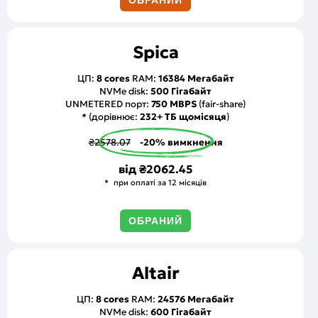
Spica
ЦП:
8 cores
RAM:
16384 Мегабайт
NVMe disk:
500 Гігабайт
UNMETERED порт:
750 MBPS
(fair-share)
* (дорівнює:
232+ ТБ щомісяця
)
₴2578.07
-20% вимкнення
від
₴2062.45
при оплаті за 12 місяців
ОБРАНИЙ
Altair
ЦП:
8 cores
RAM:
24576 Мегабайт
NVMe disk:
600 Гігабайт