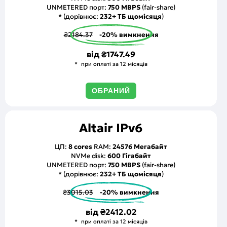
UNMETERED порт:
750 MBPS
(fair-share)
* (дорівнює:
232+ ТБ щомісяця
)
₴2184.37
-20% вимкнення
від
₴1747.49
при оплаті за 12 місяців
ОБРАНИЙ
Altair IPv6
ЦП:
8 cores
RAM:
24576 Мегабайт
NVMe disk:
600 Гігабайт
UNMETERED порт:
750 MBPS
(fair-share)
* (дорівнює:
232+ ТБ щомісяця
)
₴3015.03
-20% вимкнення
від
₴2412.02
при оплаті за 12 місяців