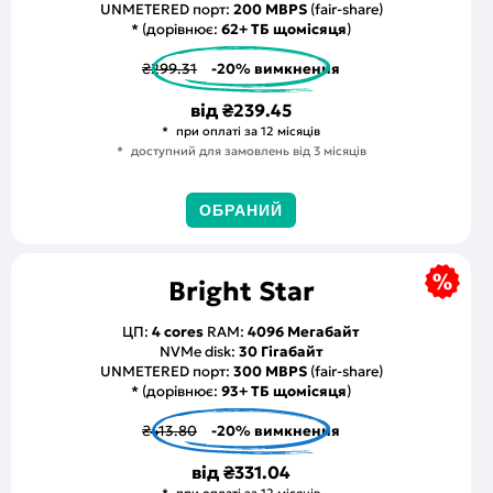
UNMETERED порт:
200 MBPS
(fair-share)
* (дорівнює:
62+ ТБ щомісяця
)
₴299.31
-20% вимкнення
від
₴239.45
при оплаті за 12 місяців
доступний для замовлень від 3 місяців
ОБРАНИЙ
Bright Star
ЦП:
4 cores
RAM:
4096 Мегабайт
NVMe disk:
30 Гігабайт
UNMETERED порт:
300 MBPS
(fair-share)
* (дорівнює:
93+ ТБ щомісяця
)
₴413.80
-20% вимкнення
від
₴331.04