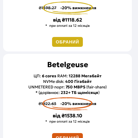
₴1398.27
-20% вимкнення
від
₴1118.62
при оплаті за 12 місяців
ОБРАНИЙ
Betelgeuse
ЦП:
6 cores
RAM:
12288 Мегабайт
NVMe disk:
400 Гігабайт
UNMETERED порт:
750 MBPS
(fair-share)
* (дорівнює:
232+ ТБ щомісяця
)
₴1922.63
-20% вимкнення
від
₴1538.10
при оплаті за 12 місяців
ОБРАНИЙ