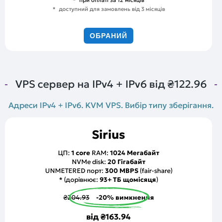
при оплаті за 12 місяців
доступний для замовлень від 3 місяців
ОБРАНИЙ
VPS сервер на IPv4 + IPv6 від
₴122.96
Адреси IPv4 + IPv6. KVM VPS. Вибір типу зберігання.
Sirius
ЦП:
1 core
RAM:
1024 Мегабайт
NVMe disk:
20 Гігабайт
UNMETERED порт:
300 MBPS
(fair-share)
* (дорівнює:
93+ ТБ щомісяця
)
₴204.93
-20% вимкнення
від
₴163.94