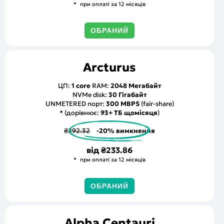
при оплаті за 12 місяців
ОБРАНИЙ
Arcturus
ЦП:
1 core
RAM:
2048 Мегабайт
NVMe disk:
30 Гігабайт
UNMETERED порт:
300 MBPS
(fair-share)
* (дорівнює:
93+ ТБ щомісяця
)
₴292.32
-20% вимкнення
від
₴233.86
при оплаті за 12 місяців
ОБРАНИЙ
Alpha Centauri