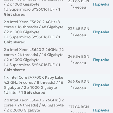
221.63 BGN
/ 2 x 1000 Gigabyte
Поръчка
*
/месец
1U Supermicro SYS6016TUF /
1
Gbit
shared
2 x Intel Xeon E5620 2.4GHz (8
cores / 16 threads) / 48 Gigabyte
235.48 BGN
/ 2 x 1000 Gigabyte
Поръчка
*
/месец
1U Supermicro SYS6016TUF /
1
Gbit
shared
2 x Intel Xeon L5640 2.26GHz (12
cores / 24 threads) / 16 Gigabyte
249.34 BGN
/ 2 x 1000 Gigabyte
Поръчка
*
/месец
1U Supermicro SYS6016TUF /
1
Gbit
shared
1 x Intel Core i7-7700K Kaby Lake
249.34 BGN
4.2 GHz (4 cores / 8 threads) / 16
Поръчка
*
Gigabyte / 2 x 1000 Gigabyte
/месец
1U Intel /
1 Gbit
shared
2 x Intel Xeon L5640 2.26GHz (12
cores / 24 threads) / 48 Gigabyte
277.04 BGN
/ 2 x 2000 Gigabyte
Поръчка
*