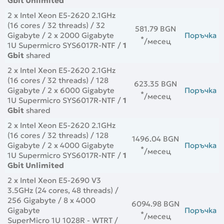
Gbit Unlimited
2 x Intel Xeon E5-2620 2.1GHz
(16 cores / 32 threads) / 32
581.79 BGN
Gigabyte / 2 x 2000 Gigabyte
Поръчка
*
/месец
1U Supermicro SYS6017R-NTF /
1
Gbit
shared
2 x Intel Xeon E5-2620 2.1GHz
(16 cores / 32 threads) / 128
623.35 BGN
Gigabyte / 2 x 6000 Gigabyte
Поръчка
*
/месец
1U Supermicro SYS6017R-NTF /
1
Gbit
shared
2 x Intel Xeon E5-2620 2.1GHz
(16 cores / 32 threads) / 128
1496.04 BGN
Gigabyte / 2 x 4000 Gigabyte
Поръчка
*
/месец
1U Supermicro SYS6017R-NTF /
1
Gbit Unlimited
2 x Intel Xeon E5-2690 V3
3.5GHz (24 cores, 48 threads) /
256 Gigabyte / 8 x 4000
6094.98 BGN
Gigabyte
Поръчка
*
/месец
SuperMicro 1U 1028R - WTRT /