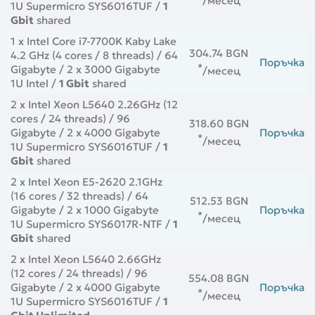
/месец
1U Supermicro SYS6016TUF /
1
Gbit
shared
1 x Intel Core i7-7700K Kaby Lake
304.74 BGN
4.2 GHz (4 cores / 8 threads) / 64
Поръчка
*
Gigabyte / 2 x 3000 Gigabyte
/месец
1U Intel /
1 Gbit
shared
2 x Intel Xeon L5640 2.26GHz (12
cores / 24 threads) / 96
318.60 BGN
Gigabyte / 2 x 4000 Gigabyte
Поръчка
*
/месец
1U Supermicro SYS6016TUF /
1
Gbit
shared
2 x Intel Xeon E5-2620 2.1GHz
(16 cores / 32 threads) / 64
512.53 BGN
Gigabyte / 2 x 1000 Gigabyte
Поръчка
*
/месец
1U Supermicro SYS6017R-NTF /
1
Gbit
shared
2 x Intel Xeon L5640 2.66GHz
(12 cores / 24 threads) / 96
554.08 BGN
Gigabyte / 2 x 4000 Gigabyte
Поръчка
*
/месец
1U Supermicro SYS6016TUF /
1