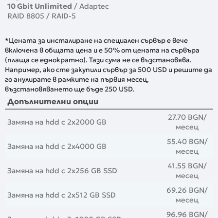
10 Gbit Unlimited
/ Adaptec
RAID 8805 / RAID-5
*Цената за инсталиране на специален сървър е вече
включена в общата цена и е 50% от цената на сървъра
(плаща се еднократно). Тази сума не се възстановява.
Например, ако сте закупили сървър за 500 USD и решите да
го анулирате в рамките на първия месец,
възстановяването ще бъде 250 USD.
Допълнителни опции
27.70 BGN
/
Замяна на hdd с 2x2000 GB
месец
55.40 BGN
/
Замяна на hdd с 2x4000 GB
месец
41.55 BGN
/
Замяна на hdd с 2x256 GB SSD
месец
69.26 BGN
/
Замяна на hdd с 2x512 GB SSD
месец
96.96 BGN
/