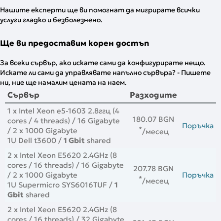
Нашите експерти ще ви помогнат да мигрирате всички
услуги гладко и безболезнено.
Ще ви предоставим корен достъп
За всеки сървър, ако искате сами да конфигурирате нещо.
Искате ли сами да управлявате напълно сървъра? - Пишете
ни, ние ще намалим цената на наем.
Сървър
Разходите
1 x Intel Xeon e5-1603 2.8ггц (4
180.07 BGN
cores / 4 threads) / 16 Gigabyte
Поръчка
*
/ 2 x 1000 Gigabyte
/месец
1U Dell t3600 /
1 Gbit
shared
2 x Intel Xeon E5620 2.4GHz (8
cores / 16 threads) / 16 Gigabyte
207.78 BGN
/ 2 x 1000 Gigabyte
Поръчка
*
/месец
1U Supermicro SYS6016TUF /
1
Gbit
shared
2 x Intel Xeon E5620 2.4GHz (8
cores / 16 threads) / 32 Gigabyte