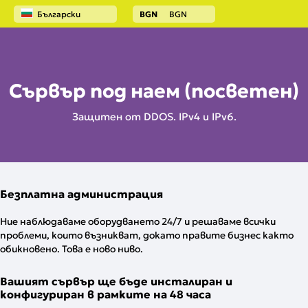
Български
BGN
BGN
Начало
Посветен сървър
Сървър под наем (посветен)
Защитен от DDOS. IPv4 и IPv6.
Безплатна администрация
Ние наблюдаваме оборудването 24/7 и решаваме всички
проблеми, които възникват, докато правите бизнес както
обикновено. Това е ново ниво.
Вашият сървър ще бъде инсталиран и
конфигуриран в рамките на 48 часа