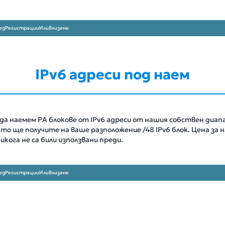
ед
Регистрации
Или
Влизане
IPv6 адреси под наем
да наемем PA блокове от IPv6 адреси от нашия собствен диа
о ще получите на ваше разположение /48 IPv6 блок. Цена за на
икога не са били използвани преди.
ед
Регистрации
Или
Влизане