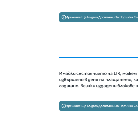
Мрежите Ще Бъдат Достъпни За Поръчка Сл
Имайки състоянието на LIR, можем 
извършено в деня на плащането, кат
годишно. Всички издадени блокове н
Мрежите Ще Бъдат Достъпни За Поръчка Сл