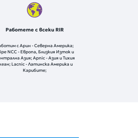
Работете с всеки RIR
аботим с Арин - Северна Америка;
ipe NCC - Европа, Близкия Изток и
нтрална Азия; Apnic - Азия и Тихия
кеан; Lacnic - Латинска Америка и
Карибите;