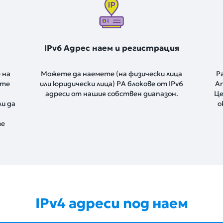
IPv6 Адрес наем и регистрация
 на
Можете да наемете (на физически лица
Р
ите
или юридически лица) PA блокове от IPv6
Ar
адреси от нашия собствен диапазон.
Це
ли да
о
те
IPv4 адреси под наем