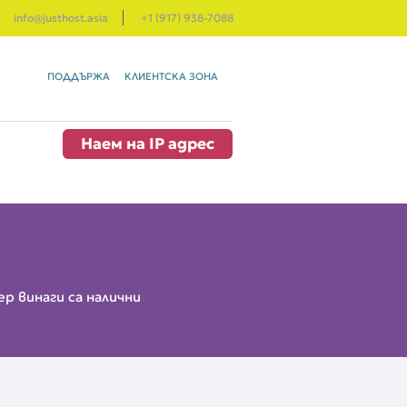
info@justhost.asia
+1 (917) 938-7088
ПОДДЪРЖА
КЛИЕНТСКА ЗОНА
Наем на IP адрес
р винаги са налични