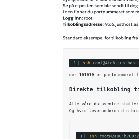
Se på e-posten som ble sendt til deg
I den finner du portnummeret som må 
Logg Inn:
root
Tilkoblingsadresse:
4to6.justhost.as
Standard eksempel for tilkobling fra
1
ssh 
root@4to6.justhost
der 
101010
 er portnummeret f
Direkte tilkobling t
Alle våre datasentre støtter
Og hvis leverandøren din bru
1
ssh 
root@2a00:b700:2