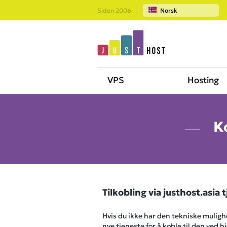
Siden 2006
Norsk
VPS
Hosting
Ko
Tilkobling via
justhost.asia
t
Hvis du ikke har den tekniske mulighe
nye tjeneste for å koble til den ved h