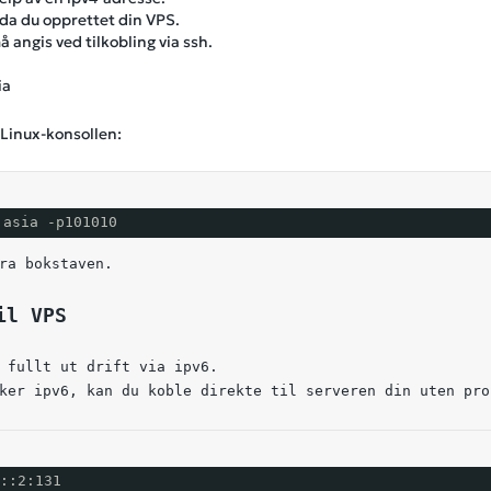
 da du opprettet din VPS.
angis ved tilkobling via ssh.
ia
 Linux-konsollen:
.asia -p101010
ra bokstaven.
il VPS
 fullt ut drift via ipv6.
ker ipv6, kan du koble direkte til serveren din uten pro
::2:131