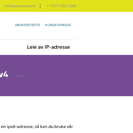
info@justhost.asia
+1 (917) 938-7088
BRUKERSTØTTE
KUNDEOMRÅDE
Leie av IP-adresse
pv4
n en ipv6-adresse, så kan du bruke vår