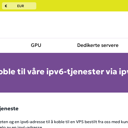
€
EUR
GPU
Dedikerte servere
ble til våre ipv6-tjenester via i
jeneste
ten og en ipv6-adresse til å koble til en VPS bestilt fra oss med ku
jelp av en ipv4-adresse.