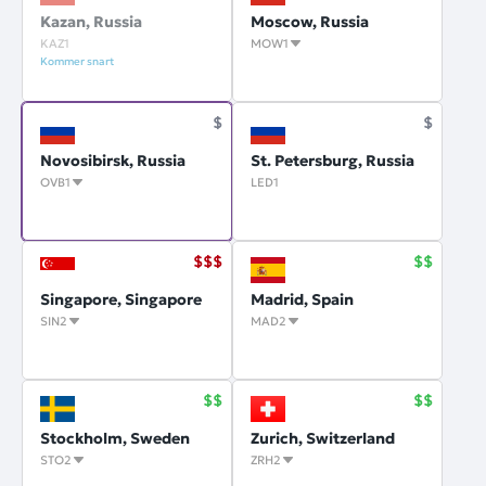
Kazan, Russia
Moscow, Russia
KAZ1
MOW1
Kommer snart
Novosibirsk, Russia
St. Petersburg, Russia
OVB1
LED1
Singapore, Singapore
Madrid, Spain
SIN2
MAD2
Stockholm, Sweden
Zurich, Switzerland
STO2
ZRH2