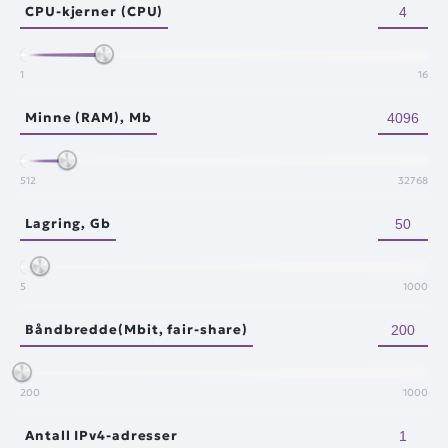
CPU-kjerner (CPU)
1
16
Minne (RAM), Mb
512
32768
Lagring, Gb
5
1000
Båndbredde(Mbit, fair-share)
200
1000
Antall IPv4-adresser