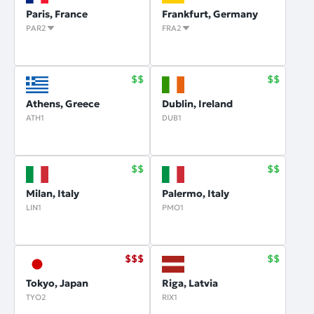
Paris, France
Frankfurt, Germany
PAR2
FRA2
Athens, Greece
Dublin, Ireland
ATH1
DUB1
Milan, Italy
Palermo, Italy
LIN1
PMO1
Tokyo, Japan
Riga, Latvia
TYO2
RIX1