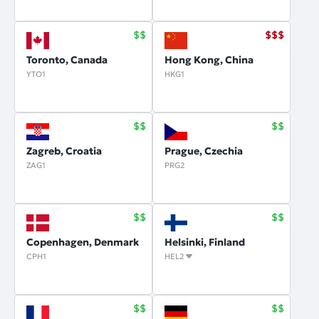
Toronto, Canada
Hong Kong, China
YTO1
HKG1
Zagreb, Croatia
Prague, Czechia
ZAG1
PRG2
Copenhagen, Denmark
Helsinki, Finland
CPH1
HEL2