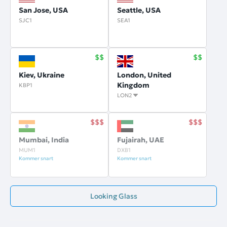
San Jose, USA
Seattle, USA
SJC1
SEA1
Kiev, Ukraine
London, United
Kingdom
KBP1
LON2
Mumbai, India
Fujairah, UAE
MUM1
DXB1
Kommer snart
Kommer snart
Looking Glass