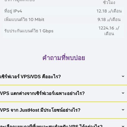
ชั่วโมง
ที่อยู่ IPv4
12.18 د
/เดือน
เพิ่มแบนด์วิธ 10 Mbit
9.18 د
/เดือน
1224.16 د
/
รับประกันแบนด์วิธ 1 Gbps
เดือน
คำถามที่พบบ่อย
เซิร์ฟเวอร์ VPS/VDS คืออะไร?
VPS (Virtual Private Server) หรือ VDS (Virtual Dedicated
Server) เป็นเซิร์ฟเวอร์เสมือนที่ให้ทรัพยากรเฉพาะของเซิร์ฟเวอร์จริง
VPS แตกต่างจากเซิร์ฟเวอร์เฉพาะอย่างไร?
เช่น ตัวประมวลผล RAM และพื้นที่ดิสก์ สำหรับการใช้งานของคุณ
ข้อแตกต่างที่สำคัญระหว่าง VPS และเซิร์ฟเวอร์เฉพาะคือการจัดสรร
เท่านั้น VPS ทำงานเป็นเซิร์ฟเวอร์เต็มรูปแบบ ให้อิสระแก่คุณในการติด
ทรัพยากร VPS ใช้การจำลองเสมือนเพื่อแบ่งปันทรัพยากรของ
ตั้งซอฟต์แวร์ใดๆ และทำงานที่ต้องมีการกำหนดค่าเฉพาะ เพื่อให้มั่นใจ
VPS จาก JustHost มีประโยชน์อย่างไร?
เซิร์ฟเวอร์จริงระหว่างผู้ใช้หลายราย VPS แต่ละตัวทำงานในสภาพ
ถึงประสิทธิภาพและความเสถียรสูงของโครงการของคุณ คุณสมบัติที่
JustHost ให้บริการ VPS พร้อมด้วยไดรฟ์ SSD และ NVMe ความเร็ว
แวดล้อมที่เป็นอิสระ ซึ่งหมายความว่าคุณมีทรัพยากรเฉพาะของ
โดดเด่นของ VPS คือความพร้อมของความจุเซิร์ฟเวอร์เฉพาะในราคาที่
สูงเพื่อประสิทธิภาพสูงสุดและการเข้าถึงข้อมูลที่รวดเร็ว การสนับสนุน
เซิร์ฟเวอร์จริงบางส่วน สิ่งนี้ทำให้ VPS มีราคาไม่แพงกว่าเซิร์ฟเวอร์
จะเลือกแผนภาษีที่เหมาะสมสำหรับ VPS ได้อย่างไร?