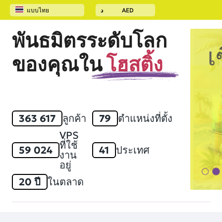
แบบไทย
د
AED
หน้าแรก
เซิร์ฟเวอร์วีพีเอส
พันธมิตรระดับโลก
เ
ของคุณใน
โฮสติ้ง
363 617
ลูกค้า
79
ตำแหน่งที่ตั้ง
VPS
ที่ใช้
59 024
41
ประเทศ
งาน
อยู่
20 ปี
ในตลาด