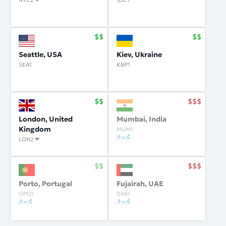
NYC2
SJC1
Seattle, USA
Kiev, Ukraine
SEA1
KBP1
London, United
Mumbai, India
Kingdom
MUM1
เร็วๆ นี้
LON2
Porto, Portugal
Fujairah, UAE
OPO1
DXB1
เร็วๆ นี้
เร็วๆ นี้