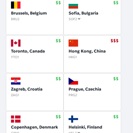
Brussels, Belgium
Sofia, Bulgaria
BRU2
SOF2
Toronto, Canada
Hong Kong, China
YTO1
HKG1
Zagreb, Croatia
Prague, Czechia
ZAG1
PRG2
Copenhagen, Denmark
Helsinki, Finland