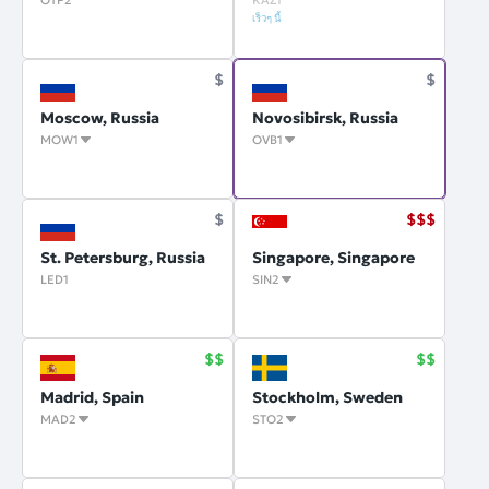
OTP2
KAZ1
เร็วๆ นี้
Moscow, Russia
Novosibirsk, Russia
MOW1
OVB1
St. Petersburg, Russia
Singapore, Singapore
LED1
SIN2
Madrid, Spain
Stockholm, Sweden
MAD2
STO2