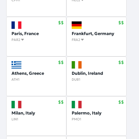
CPH1
HEL2
Paris, France
Frankfurt, Germany
PAR2
FRA2
Athens, Greece
Dublin, Ireland
ATH1
DUB1
Milan, Italy
Palermo, Italy
LIN1
PMO1