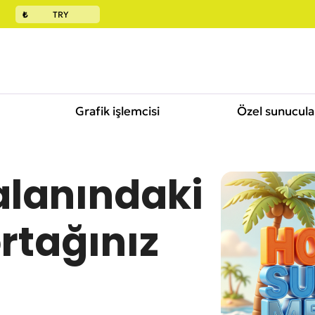
₺
TRY
Grafik işlemcisi
Özel sunucula
lanındaki
VP
rtağınız