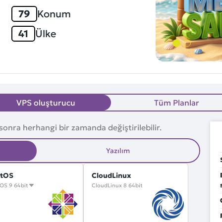
79
Konum
41
Ülke
VPS oluşturucu
Tüm Planlar
 sonra herhangi bir zamanda değiştirilebilir.
Yazılım
tOS
CloudLinux
OS 9 64bit
CloudLinux 8 64bit