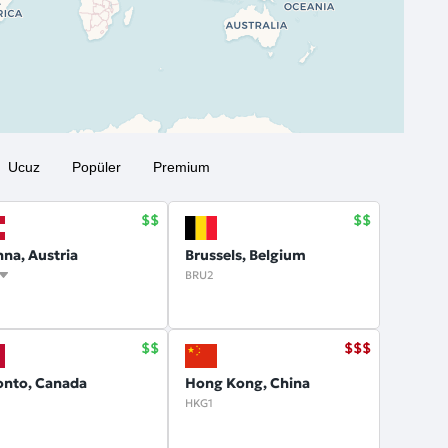
Ucuz
Popüler
Premium
nna, Austria
Brussels, Belgium
BRU2
onto, Canada
Hong Kong, China
HKG1