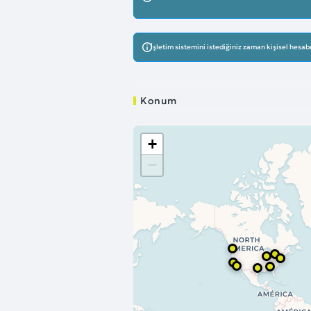
İşletim sistemini istediğiniz zaman kişisel hesabı
Konum
+
−