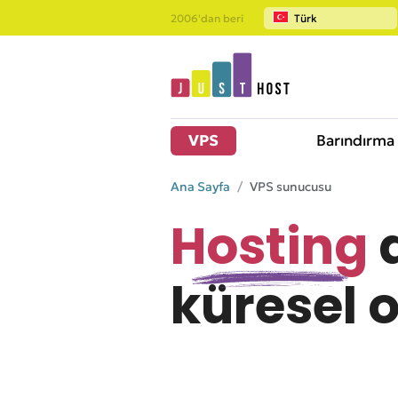
2006'dan beri
Türk
VPS
Barındırma
Ana Sayfa
VPS sunucusu
Hosting
a
küresel o