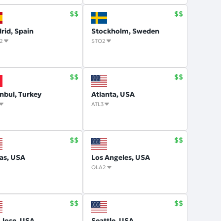
rid, Spain
Stockholm, Sweden
2
STO2
anbul, Turkey
Atlanta, USA
ATL3
las, USA
Los Angeles, USA
QLA2
 Jose, USA
Seattle, USA