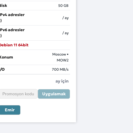
disk
50
GB
IPv4 adresler
/
ay
(
)
IPv6 adresler
/
ay
(
)
Debian 11 64bit
Moscow •
Konum
MOW2
I/O
700 MB/s
ay için
Uygulamak
Emir