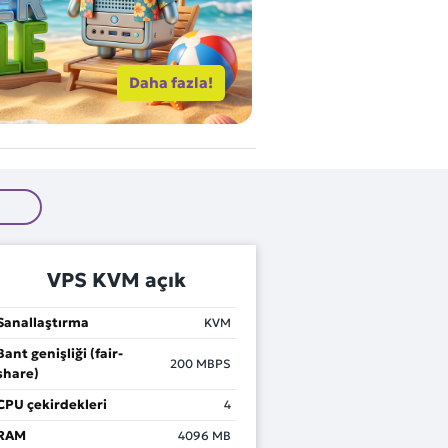
10 Mbit (fair-share)
Daha fazla!
VPS KVM açık
Sanallaştırma
KVM
Bant genişliği (fair-
200
MBPS
share)
CPU çekirdekleri
4
RAM
4096
MB