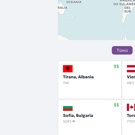
Tümü
Tirana, Albania
Vie
TIA1
VIE2
Sofia, Bulgaria
Tor
SOF2
YTO1