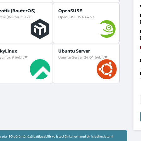
rotik (RouterOS)
OpenSUSE
otik (RouterOS) 7.8
OpenSUSE 15.4 64bit
kyLinux
Ubuntu Server
yLinux 9 64bit
Ubuntu Server 24.04 64bit
ızda ISO görüntünüzü bağlayabilir ve istediğiniz herhangi bir işletim sistemi