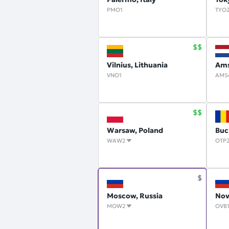
PMO1
TYO
Vilnius, Lithuania
Ams
VNO1
AMS
Warsaw, Poland
Buc
WAW2
OTP
Moscow, Russia
Nov
MOW2
OVB