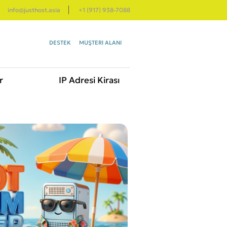
info@justhost.asia
+1 (917) 938-7088
DESTEK
MÜŞTERI ALANI
r
IP Adresi Kirası
S SUNUCU
85.35 ₺
'DAN
İşlemci: 1 core
RAM: 512 Megabayt
NVMe disk: 5 Gigabayt
ÖLÇÜLMEMİŞ bağlantı noktası: