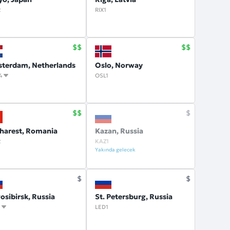
2
RIX1
terdam, Netherlands
Oslo, Norway
4
OSL1
harest, Romania
Kazan, Russia
2
KAZ1
Yakında gelecek
osibirsk, Russia
St. Petersburg, Russia
1
LED1