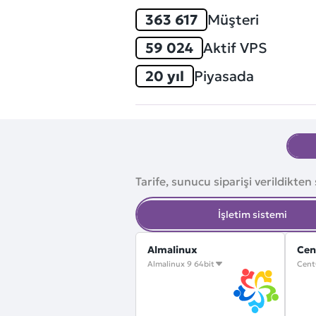
363 617
Müşteri
59 024
Aktif VPS
20 yıl
Piyasada
Tarife, sunucu siparişi verildikten
İşletim sistemi
Almalinux
Cen
Almalinux 9 64bit
Cent