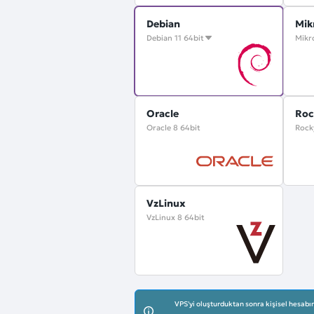
Debian
Mik
Debian 11 64bit
Mikr
Oracle
Roc
Oracle 8 64bit
Rock
VzLinux
VzLinux 8 64bit
VPS'yi oluşturduktan sonra kişisel hesabın