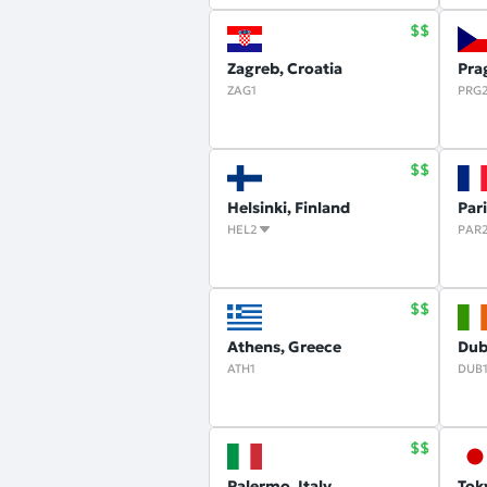
Zagreb, Croatia
Pra
ZAG1
PRG
Helsinki, Finland
Par
HEL2
PAR
Athens, Greece
Dubl
ATH1
DUB
Palermo, Italy
Tok