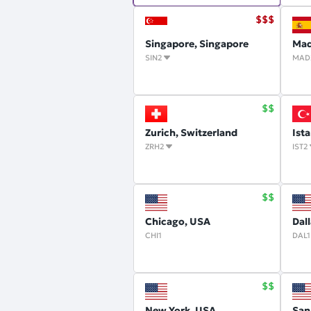
Singapore, Singapore
Mad
SIN2
MAD
Zurich, Switzerland
Ist
ZRH2
IST2
Chicago, USA
Dal
CHI1
DAL1
New York, USA
San