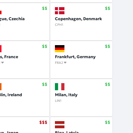
gue, Czechia
Copenhagen, Denmark
2
CPH1
is, France
Frankfurt, Germany
2
FRA2
in, Ireland
Milan, Italy
1
LIN1
yo, Japan
Riga, Latvia