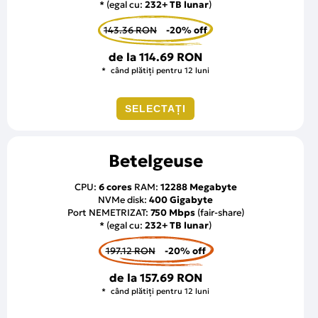
* (egal cu:
232+ TB lunar
)
143.36 RON
-20% off
de la
114.69 RON
când plătiți pentru 12 luni
SELECTAȚI
Betelgeuse
CPU:
6 cores
RAM:
12288 Megabyte
NVMe disk:
400 Gigabyte
Port NEMETRIZAT:
750 Mbps
(fair-share)
* (egal cu:
232+ TB lunar
)
197.12 RON
-20% off
de la
157.69 RON
când plătiți pentru 12 luni