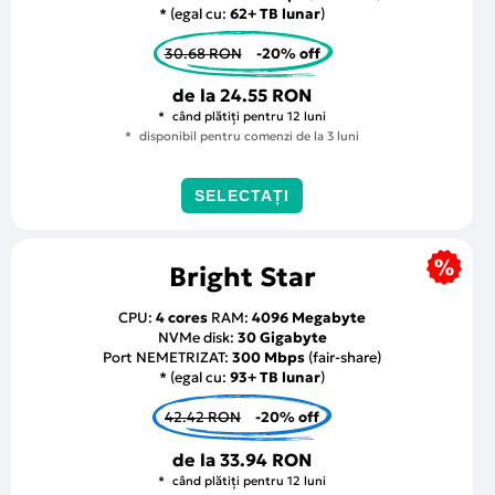
* (egal cu:
62+ TB lunar
)
30.68 RON
-20% off
de la
24.55 RON
când plătiți pentru 12 luni
disponibil pentru comenzi de la 3 luni
SELECTAȚI
Bright Star
CPU:
4 cores
RAM:
4096 Megabyte
NVMe disk:
30 Gigabyte
Port NEMETRIZAT:
300 Mbps
(fair-share)
* (egal cu:
93+ TB lunar
)
42.42 RON
-20% off
de la
33.94 RON
când plătiți pentru 12 luni