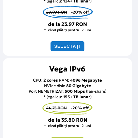
* (egal cu:
124+ TB lunar
)
29.97 RON
-20% off
de la
23.97 RON
când plătiți pentru 12 luni
SELECTAȚI
Vega IPv6
CPU:
2 cores
RAM:
4096 Megabyte
NVMe disk:
80 Gigabyte
Port NEMETRIZAT:
500 Mbps
(fair-share)
* (egal cu:
155+ TB lunar
)
44.75 RON
-20% off
de la
35.80 RON
când plătiți pentru 12 luni