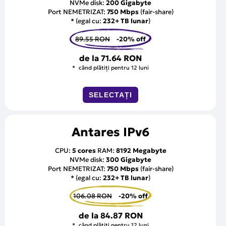
NVMe disk:
200 Gigabyte
Port NEMETRIZAT:
750 Mbps
(fair-share)
* (egal cu:
232+ TB lunar
)
89.55 RON
-20% off
de la
71.64 RON
când plătiți pentru 12 luni
SELECTAȚI
Antares IPv6
CPU:
5 cores
RAM:
8192 Megabyte
NVMe disk:
300 Gigabyte
Port NEMETRIZAT:
750 Mbps
(fair-share)
* (egal cu:
232+ TB lunar
)
106.08 RON
-20% off
de la
84.87 RON
când plătiți pentru 12 luni