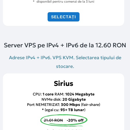
disponibil pentru comenzi de la 3 luni
SELECTAȚI
Server VPS pe IPv4 + IPv6 de la
12.60 RON
Adrese IPv4 + IPv6. VPS KVM. Selectarea tipului de
stocare.
Sirius
CPU:
1 core
RAM:
1024 Megabyte
NVMe disk:
20 Gigabyte
Port NEMETRIZAT:
300 Mbps
(fair-share)
* (egal cu:
93+ TB lunar
)
21.01 RON
-20% off