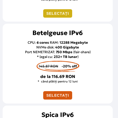
SELECTAȚI
Betelgeuse IPv6
CPU:
6 cores
RAM:
12288 Megabyte
NVMe disk:
400 Gigabyte
Port NEMETRIZAT:
750 Mbps
(fair-share)
* (egal cu:
232+ TB lunar
)
145.87 RON
-20% off
de la
116.69 RON
când plătiți pentru 12 luni
SELECTAȚI
Spica IPv6