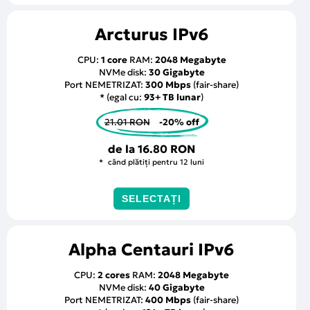
Arcturus IPv6
CPU:
1 core
RAM:
2048 Megabyte
NVMe disk:
30 Gigabyte
Port NEMETRIZAT:
300 Mbps
(fair-share)
* (egal cu:
93+ TB lunar
)
21.01 RON
-20% off
de la
16.80 RON
când plătiți pentru 12 luni
SELECTAȚI
Alpha Centauri IPv6
CPU:
2 cores
RAM:
2048 Megabyte
NVMe disk:
40 Gigabyte
Port NEMETRIZAT:
400 Mbps
(fair-share)