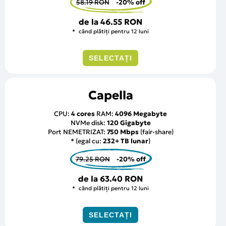
58.19 RON
-20% off
de la
46.55 RON
când plătiți pentru 12 luni
SELECTAȚI
Capella
CPU:
4 cores
RAM:
4096 Megabyte
NVMe disk:
120 Gigabyte
Port NEMETRIZAT:
750 Mbps
(fair-share)
* (egal cu:
232+ TB lunar
)
79.25 RON
-20% off
de la
63.40 RON
când plătiți pentru 12 luni
SELECTAȚI