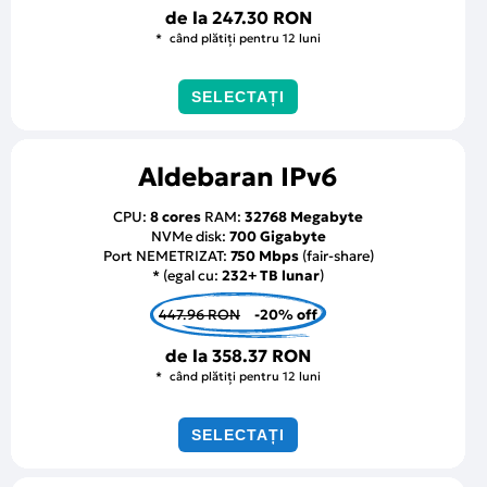
de la
247.30 RON
când plătiți pentru 12 luni
SELECTAȚI
Aldebaran IPv6
CPU:
8 cores
RAM:
32768 Megabyte
NVMe disk:
700 Gigabyte
Port NEMETRIZAT:
750 Mbps
(fair-share)
* (egal cu:
232+ TB lunar
)
447.96 RON
-20% off
de la
358.37 RON
când plătiți pentru 12 luni
SELECTAȚI