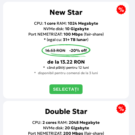
New Star
CPU:
1 core
RAM:
1024 Megabyte
NVMe disk:
10 Gigabyte
Port NEMETRIZAT:
100 Mbps
(fair-share)
* (egal cu:
31+ TB lunar
)
16.53 RON
-20% off
de la
13.22 RON
când plătiți pentru 12 luni
disponibil pentru comenzi de la 3 luni
SELECTAȚI
Double Star
CPU:
2 cores
RAM:
2048 Megabyte
NVMe disk:
20 Gigabyte
Port NEMETRIZAT:
200 Mbps
(fair-share)