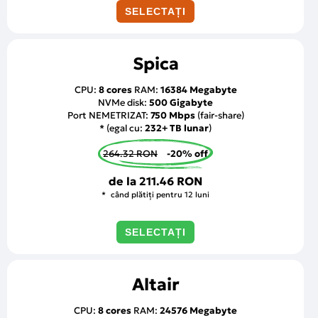
SELECTAȚI
Spica
CPU:
8 cores
RAM:
16384 Megabyte
NVMe disk:
500 Gigabyte
Port NEMETRIZAT:
750 Mbps
(fair-share)
* (egal cu:
232+ TB lunar
)
264.32 RON
-20% off
de la
211.46 RON
când plătiți pentru 12 luni
SELECTAȚI
Altair
CPU:
8 cores
RAM:
24576 Megabyte