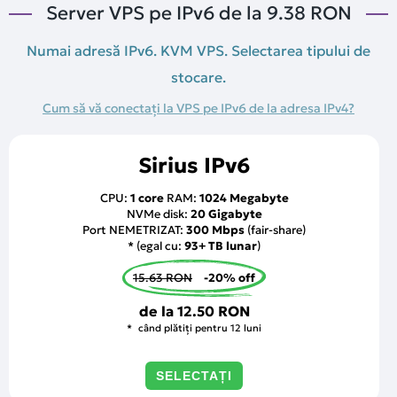
Server VPS pe IPv6 de la
9.38 RON
Numai adresă IPv6. KVM VPS. Selectarea tipului de
stocare.
Cum să vă conectați la VPS pe IPv6 de la adresa IPv4?
Sirius IPv6
CPU:
1 core
RAM:
1024 Megabyte
NVMe disk:
20 Gigabyte
Port NEMETRIZAT:
300 Mbps
(fair-share)
* (egal cu:
93+ TB lunar
)
15.63 RON
-20% off
de la
12.50 RON
când plătiți pentru 12 luni
SELECTAȚI