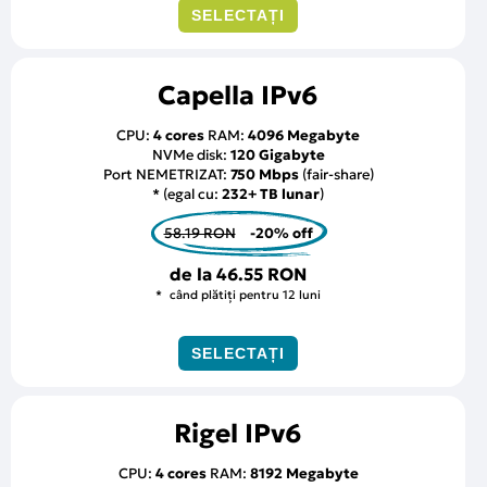
SELECTAȚI
Capella IPv6
CPU:
4 cores
RAM:
4096 Megabyte
NVMe disk:
120 Gigabyte
Port NEMETRIZAT:
750 Mbps
(fair-share)
* (egal cu:
232+ TB lunar
)
58.19 RON
-20% off
de la
46.55 RON
când plătiți pentru 12 luni
SELECTAȚI
Rigel IPv6
CPU:
4 cores
RAM:
8192 Megabyte