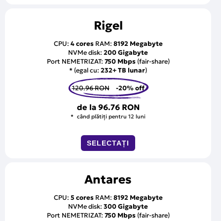
Rigel
CPU:
4 cores
RAM:
8192 Megabyte
NVMe disk:
200 Gigabyte
Port NEMETRIZAT:
750 Mbps
(fair-share)
* (egal cu:
232+ TB lunar
)
120.96 RON
-20% off
de la
96.76 RON
când plătiți pentru 12 luni
SELECTAȚI
Antares
CPU:
5 cores
RAM:
8192 Megabyte
NVMe disk:
300 Gigabyte
Port NEMETRIZAT:
750 Mbps
(fair-share)