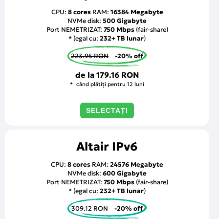
CPU:
8 cores
RAM:
16384 Megabyte
NVMe disk:
500 Gigabyte
Port NEMETRIZAT:
750 Mbps
(fair-share)
* (egal cu:
232+ TB lunar
)
223.95 RON
-20% off
de la
179.16 RON
când plătiți pentru 12 luni
SELECTAȚI
Altair IPv6
CPU:
8 cores
RAM:
24576 Megabyte
NVMe disk:
600 Gigabyte
Port NEMETRIZAT:
750 Mbps
(fair-share)
* (egal cu:
232+ TB lunar
)
309.12 RON
-20% off