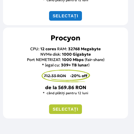
SELECTAȚI
Procyon
CPU:
12 cores
RAM:
32768 Megabyte
NVMe disk:
1000 Gigabyte
Port NEMETRIZAT:
1000 Mbps
(fair-share)
* (egal cu:
309+ TB lunar
)
712.33 RON
-20% off
de la
569.86 RON
când plătiți pentru 12 luni
SELECTAȚI