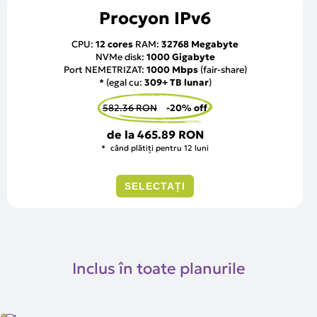
Procyon IPv6
CPU:
12 cores
RAM:
32768 Megabyte
NVMe disk:
1000 Gigabyte
Port NEMETRIZAT:
1000 Mbps
(fair-share)
* (egal cu:
309+ TB lunar
)
582.36 RON
-20% off
de la
465.89 RON
când plătiți pentru 12 luni
SELECTAȚI
Inclus în toate planurile