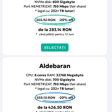
NVMe disk:
600 Gigabyte
Port NEMETRIZAT:
750 Mbps
(fair-share)
* (egal cu:
232+ TB lunar
)
353.92 RON
-20% off
de la
283.14 RON
când plătiți pentru 12 luni
SELECTAȚI
Aldebaran
CPU:
8 cores
RAM:
32768 Megabyte
NVMe disk:
700 Gigabyte
Port NEMETRIZAT:
750 Mbps
(fair-share)
* (egal cu:
232+ TB lunar
)
533.13 RON
-20% off
de la
426.50 RON
când plătiți pentru 12 luni