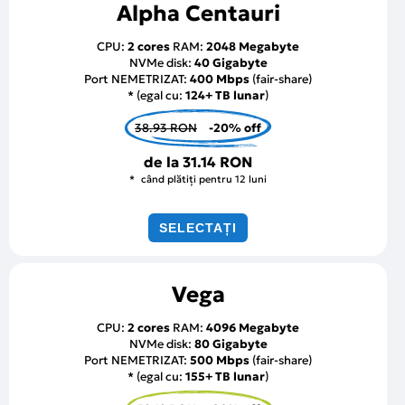
Alpha Centauri
CPU:
2 cores
RAM:
2048 Megabyte
NVMe disk:
40 Gigabyte
Port NEMETRIZAT:
400 Mbps
(fair-share)
* (egal cu:
124+ TB lunar
)
38.93 RON
-20% off
de la
31.14 RON
când plătiți pentru 12 luni
SELECTAȚI
Vega
CPU:
2 cores
RAM:
4096 Megabyte
NVMe disk:
80 Gigabyte
Port NEMETRIZAT:
500 Mbps
(fair-share)
* (egal cu:
155+ TB lunar
)