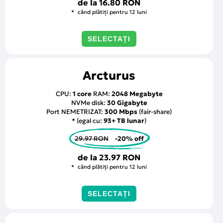
de la
16.80 RON
când plătiți pentru 12 luni
SELECTAȚI
Arcturus
CPU:
1 core
RAM:
2048 Megabyte
NVMe disk:
30 Gigabyte
Port NEMETRIZAT:
300 Mbps
(fair-share)
* (egal cu:
93+ TB lunar
)
29.97 RON
-20% off
de la
23.97 RON
când plătiți pentru 12 luni
SELECTAȚI