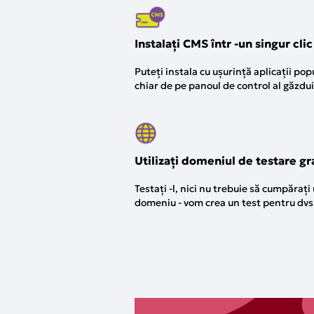
Instalați CMS într -un singur clic
Puteți instala cu ușurință aplicații pop
chiar de pe panoul de control al găzdu
Utilizați domeniul de testare gr
Testați -l, nici nu trebuie să cumpărați
domeniu - vom crea un test pentru dvs