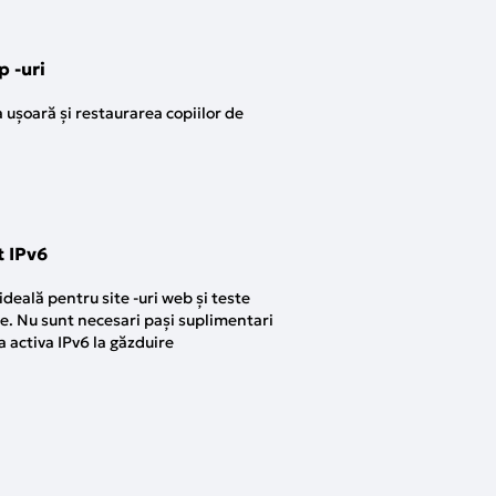
 -uri
 ușoară și restaurarea copiilor de
t IPv6
ideală pentru site -uri web și teste
e. Nu sunt necesari pași suplimentari
a activa IPv6 la găzduire