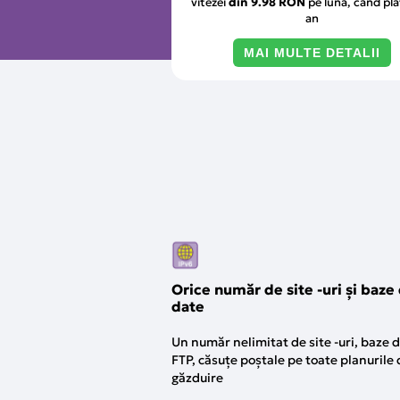
vitezei
din
9.98 RON
pe lună, când plă
an
MAI MULTE DETALII
Orice număr de site -uri și baze
date
Un număr nelimitat de site -uri, baze 
FTP, căsuțe poștale pe toate planurile 
găzduire