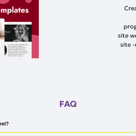
Crea
prog
site w
site -
FAQ
ost?
gă de servicii pentru a satisface nevoile clienților noștri. Ofer