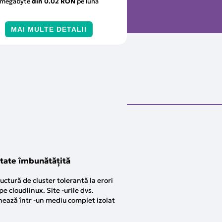
megabyte
din
0.02 RON
pe lună
MAI MULTE DETALII
tate îmbunătățită
ructură de cluster tolerantă la erori
e cloudlinux. Site -urile dvs.
nează într -un mediu complet izolat