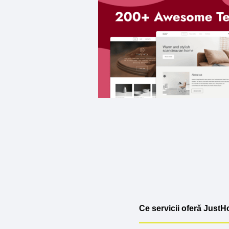
Ce servicii oferă JustH
JustHost oferă o gamă lar