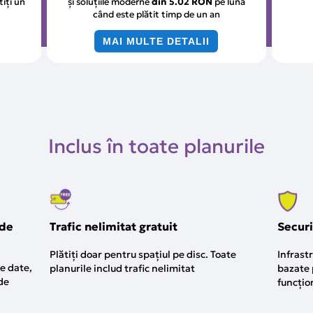
tiți un
și soluțiile moderne
din
5.02 RON
pe lună
când este plătit timp de un an
MAI MULTE DETALII
Inclus în toate planurile
 de
Trafic nelimitat gratuit
Securi
Plătiți doar pentru spațiul pe disc. Toate
Infrast
de date,
planurile includ trafic nelimitat
bazate p
de
funcțio