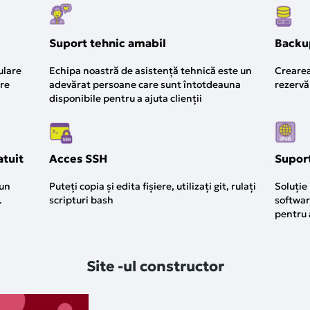
Suport tehnic amabil
Backup
ulare
Echipa noastră de asistență tehnică este un
Crearea
ire
adevărat persoane care sunt întotdeauna
rezervă
disponibile pentru a ajuta clienții
atuit
Acces SSH
Supor
 un
Puteți copia și edita fișiere, utilizați git, rulați
Soluție 
.
scripturi bash
softwar
pentru 
Site -ul constructor