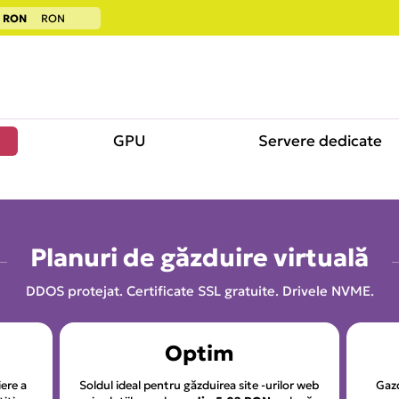
RON
RON
e
GPU
Servere dedicate
Planuri de găzduire virtuală
DDOS protejat. Certificate SSL gratuite. Drivele NVME.
Optim
iere a
Soldul ideal pentru găzduirea site -urilor web
Gazd